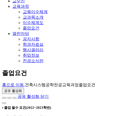
교수진
교육과정
교육이수체계
교과목소개
이수체계도
졸업요건
열린마당
공지사항
학과자료실
행사갤러리
취업정보
전공소식란
졸업요건
홈으로 이동
건축시스템공학전공
교육과정
졸업요건
공유 활성화
공유 활성화 닫기
•
졸업 필수 요건(2022~2023학번)