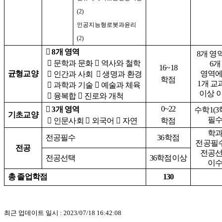
(2)
인공지능형로봇과윤리
(2)

8
개 영역
8
개 영

문학과 문화

역사와 철학
6
개
16~18
균형교양
영역

인간과 사회

생명과 환경
학점
1
개 교

과학과 기술

예술과 체육
이상 

융복합

진로와 개척
0~22

3
개 영역
수학
1(3
기초교양
필

인문사회

외국어

자연
학점
학
전공필수
36
학점
전공필수
전공
전공
전공선택
36
학점이상
이
총 졸업학점
130
최근 업데이트 일시 : 2023/07/18 16:42:08