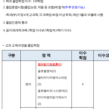
1. 학과 졸업학점 이수: 130학점
2. 졸업종합시험(졸업논문, 작품 등 포함)에 합격
(추후 변동가능)
- 학과(부) 지정 4개 교과목, 각 과목당 60점 이상 취득, 매년 5월과 10월에 시행
3. 졸업인증제 통과
4. 꿈.미래개척과목 2학점 이수(0.5학점씩 4학기 이수
)
•
교과 교육과정별 졸업학점
이수
구분
영 역
이수
학점
영어읽기와토론
(2)
글로벌영어
(2)
멀티미디어영어스피킹
영어
(2)
4
글로벌비즈니스영어
(2)
미디어영어읽기와쓰기
(2)