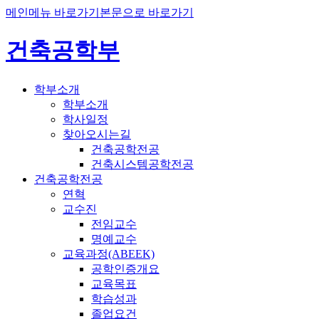
메인메뉴 바로가기
본문으로 바로가기
건축공학부
학부소개
학부소개
학사일정
찾아오시는길
건축공학전공
건축시스템공학전공
건축공학전공
연혁
교수진
전임교수
명예교수
교육과정(ABEEK)
공학인증개요
교육목표
학습성과
졸업요건