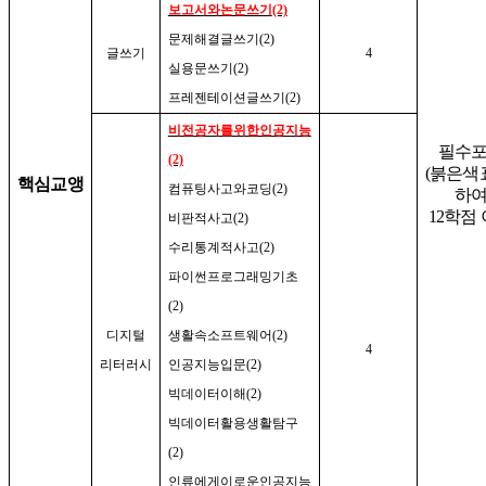
보고서와논문쓰기
(2)
문제해결글쓰기
(2)
글쓰기
4
실용문쓰기
(2)
프레젠테이션글쓰기
(2)
비전공자를위한인공지능
필수
(2)
(
붉은색
핵심교앵
컴퓨팅사고와코딩
(2)
하
12
학점 
비판적사고
(2)
수리통계적사고
(2)
파이썬프로그래밍기초
(2)
디지털
생활속소프트웨어
(2)
4
리터러시
인공지능입문
(2)
빅데이터이해
(2)
빅데이터활용생활탐구
(2)
인류에게이로운인공지능