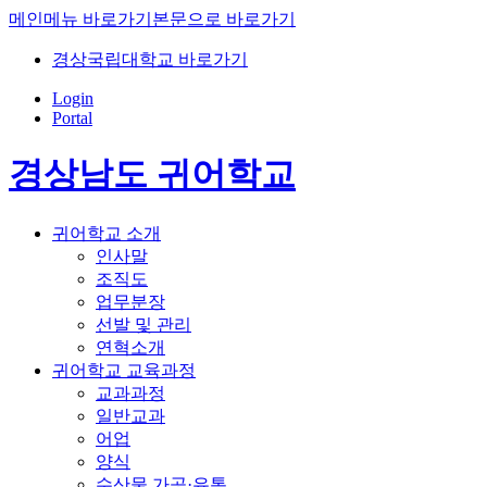
메인메뉴 바로가기
본문으로 바로가기
경상국립대학교 바로가기
Login
Portal
경상남도 귀어학교
귀어학교 소개
인사말
조직도
업무분장
선발 및 관리
연혁소개
귀어학교 교육과정
교과과정
일반교과
어업
양식
수산물 가공·유통