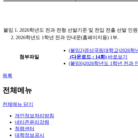
붙임
1. 2026
학년도 전과 전형 선발기준 및 전입 전출 선발 인원
2. 2026
학년도
1
학년 전과 안내문
(
홈페이지용
) 1
부
.
(붙임2)경상국립대학교)2026학년
첨부파일
(다운로드 : 14회)
바로보기
(붙임6)2026학년도 1학년 전과
목록
전체메뉴
전체메뉴 닫기
개인정보처리방침
네티즌윤리강령
청렴센터
대학정보공시