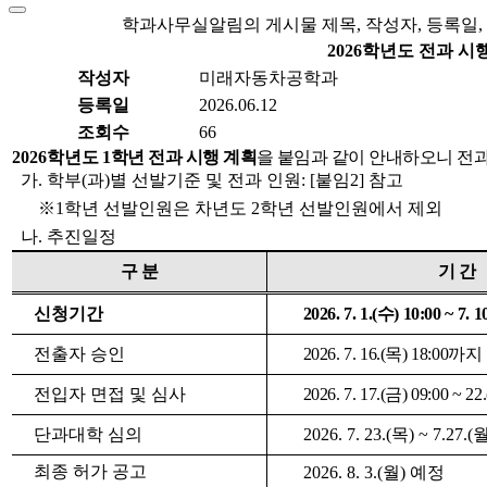
학과사무실알림의 게시물 제목, 작성자, 등록일,
2026학년도 전과 시
작성자
미래자동차공학과
등록일
2026.06.12
조회수
66
2026
학년도
1
학년 전과 시행 계획
을 붙임과 같이 안내하오니
전과
가
.
학부
(
과
)
별 선발기준 및 전과 인원
: [
붙임
2]
참고
※
1
학년 선발인원은 차년도
2
학년 선발인원에서 제외
나
.
추진일정
구 분
기 간
신청기간
2026. 7. 1.(
수
) 10:00
~
7. 1
전출자 승인
2026. 7. 16.(
목
) 18:00
까지
전입자 면접 및 심사
2026. 7. 17.(
금
) 09:00
~
22.
단과대학 심의
2026. 7. 23.(
목
) ~ 7.27.(
최종 허가 공고
2026. 8. 3.(
월
)
예정