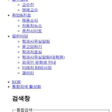
교수진
명예교수
취업&진로
채용소식
자동차뉴스
추천사이트
열린마당
학과사무실알림
묻고답하기
학과자료실
학과사무실알림(대학원)
외국인 유학생 안내
미래차 RISE사업
갤러리
KOR
통합검색 활성화
검색창
통합검색