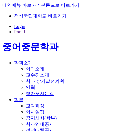
메인메뉴 바로가기
본문으로 바로가기
경상국립대학교 바로가기
Login
Portal
중어중문학과
학과소개
학과소개
교수진소개
학과 장기발전계획
연혁
찾아오시는길
학부
교과과정
학사일정
공지사항(학부)
학사안내공지
성적대체공지