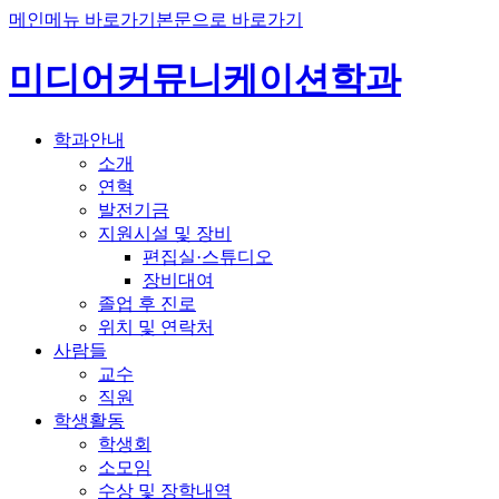
메인메뉴 바로가기
본문으로 바로가기
미디어커뮤니케이션학과
학과안내
소개
연혁
발전기금
지원시설 및 장비
편집실·스튜디오
장비대여
졸업 후 진로
위치 및 연락처
사람들
교수
직원
학생활동
학생회
소모임
수상 및 장학내역