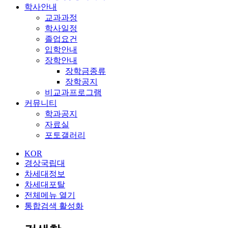
학사안내
교과과정
학사일정
졸업요건
입학안내
장학안내
장학금종류
장학공지
비교과프로그램
커뮤니티
학과공지
자료실
포토갤러리
KOR
경상국립대
차세대정보
차세대포탈
전체메뉴 열기
통합검색 활성화