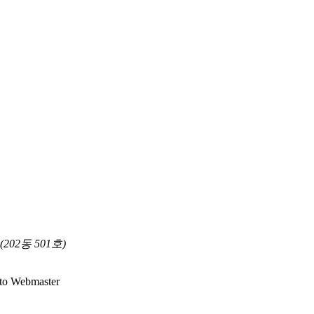
02동 501호)
 to Webmaster