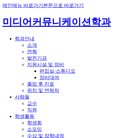
메인메뉴 바로가기
본문으로 바로가기
미디어커뮤니케이션학과
학과안내
소개
연혁
발전기금
지원시설 및 장비
편집실·스튜디오
장비대여
졸업 후 진로
위치 및 연락처
사람들
교수
직원
학생활동
학생회
소모임
수상 및 장학내역