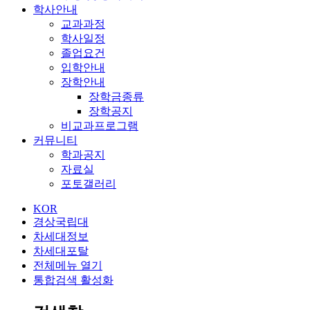
학사안내
교과과정
학사일정
졸업요건
입학안내
장학안내
장학금종류
장학공지
비교과프로그램
커뮤니티
학과공지
자료실
포토갤러리
KOR
경상국립대
차세대정보
차세대포탈
전체메뉴 열기
통합검색 활성화