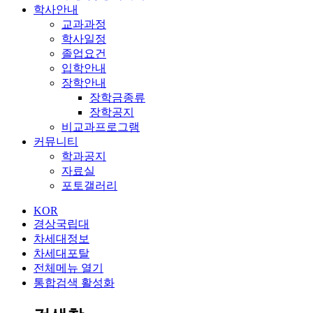
학사안내
교과과정
학사일정
졸업요건
입학안내
장학안내
장학금종류
장학공지
비교과프로그램
커뮤니티
학과공지
자료실
포토갤러리
KOR
경상국립대
차세대정보
차세대포탈
전체메뉴 열기
통합검색 활성화