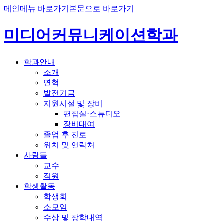
메인메뉴 바로가기
본문으로 바로가기
미디어커뮤니케이션학과
학과안내
소개
연혁
발전기금
지원시설 및 장비
편집실·스튜디오
장비대여
졸업 후 진로
위치 및 연락처
사람들
교수
직원
학생활동
학생회
소모임
수상 및 장학내역