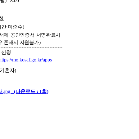
월
) 18:00
청
기간 미준수
)
서에 공인인증서 서명완료시
유 존재시 지원불가
)
 신청
https://mo.kosaf.go.kr/apps
기혼자
)
.jpg
(다운로드 : 1회)