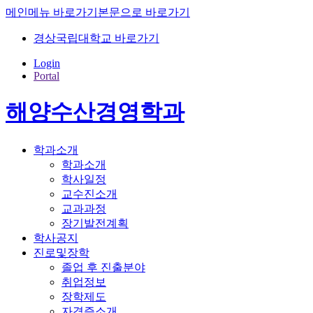
메인메뉴 바로가기
본문으로 바로가기
경상국립대학교 바로가기
Login
Portal
해양수산경영학과
학과소개
학과소개
학사일정
교수진소개
교과과정
장기발전계획
학사공지
진로및장학
졸업 후 진출분야
취업정보
장학제도
자격증소개