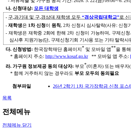
-
서류제출 및 가구원 동의 기간
: 2026. 5. 22.(
금
) 09:00
∼
6. 29.(
나
.
신청대상
:
모든 대학생
-
구
,
과기대 및 구
,
경상대 재학생 모두
“
경상국립대학교
”
로 신
-
재학생
은
1
차 신청
이
원칙
, 2
차 신청시 심사탈락
(
사유
:
신청
-
재학생은 재학중
2
회에 한해
2
차 신청이 가능하며
,
구제신청
심사후 지원가능
(
단
,
구제신청기회 기사용 또는 기타 탈락사
*
**
다
.
신청방법
:
한국장학재단 홈페이지
및 모바일 앱
을 통해
*
홈페이지 주소
:
http://www.kosaf.go.kr
**
모바일 앱 주소
:
*
라
.
가구원 정보제공 동의 대상자
:
부모
(
미혼자
)
또는 배우자
(
*
함께 거주하지 않는 경우라도
부모 모두의 동의필요
첨부파일
26년 2학기 1차 국가장학금 신청 포스터
목록
전체메뉴
전체메뉴 닫기