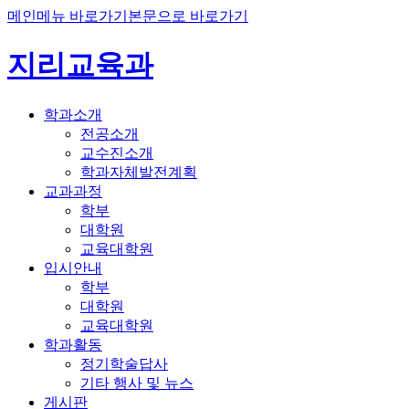
메인메뉴 바로가기
본문으로 바로가기
지리교육과
학과소개
전공소개
교수진소개
학과자체발전계획
교과과정
학부
대학원
교육대학원
입시안내
학부
대학원
교육대학원
학과활동
정기학술답사
기타 행사 및 뉴스
게시판