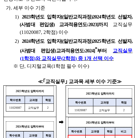
가
.
세부 이수 기준
1)
2023
학년도 입학자
[(
일반교직과정
)2024
학년도 선발자
,
(
사범대 편입생
)
교과적용연도
:2023]
까지
교직실무
(11020087, 2
학점
)
이수
2)
2024
학년도 입학자
[(
일반교직과정
)2025
학년도 선발자
,
*
(
사범대 편입생
)
교과적용연도
:2024]
부터
교직실무
(1
학점
)
와 교직실무
(2
학점
)
중
1
개 선택 이수
※
단
,
디지털교육
(1
학점 필수 이수
)
≪｢
교직실무
｣
교과목 세부 이수 기준
≫
2023
학년도 입학자까지
2023
학년도 입학자까지
학수번호
교과명
학점
학수번호
교과명
학점
11020087
교직실무
2
11020087
교직실무
2
➡
2024
학년도 입학자부터
2024
학년도 입학자부터
학수번호
교과명
학점
비고
학수번호
교과명
학점