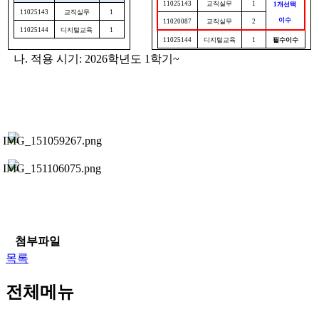
11025143
교직실무
1
1
개
선택
11025143
교직실무
1
이수
11020087
교직실무
2
11025144
디지털교육
1
11025144
디지털교육
1
필수
이수
나
.
적용 시기
: 2026
학년도
1
학기
~
첨부파일
목록
전체메뉴