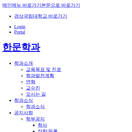
메인메뉴 바로가기
본문으로 바로가기
경상국립대학교 바로가기
Login
Portal
한문학과
학과소개
교육목표 및 진로
학과발전계획
연혁
교수진
오시는 길
학과소식
학과소식
공지사항
학부공지
학사
장학/등록