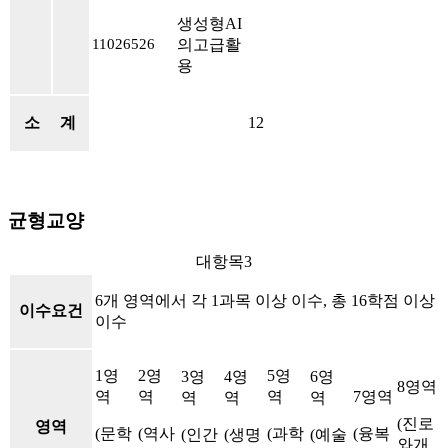
생성형AI
의고급활
11026526
용
소 계
12
균형교양
대항목3
6개
영역에서 각 1과목 이상 이수, 총 16학점 이상
이수요건
이수
1영
2영
5영
3영
4영
6영
8영역
역
역
역
7영역
역
역
역
(진로
영역
(문학
(역사
(과학
(융복
(인간
(생명
(예술
와개