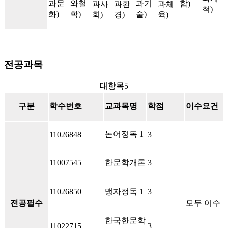
과문
와철
과기
합)
과사
과환
과체
척)
화)
학)
술)
회)
경)
육)
전공과목
대항목5
구분
학수번호
교과목명
학점
이수요건
논어정독 1
11026848
3
11007545
한문학개론
3
11026850
맹자정독 1
3
전공필수
모두 이수
한국한문학
11022715
3