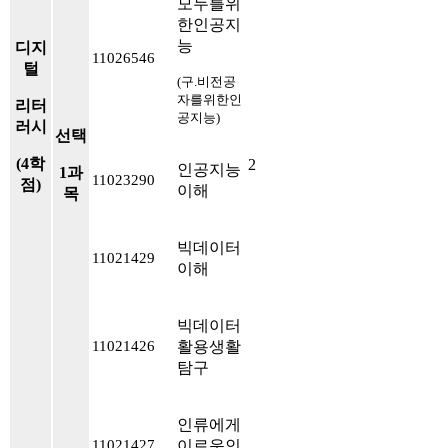
모두를위
한인공지
능
디지
11026546
털
(구.비전공
자를위한인
리터
공지능)
러시
선택
(4학
2
인공지능
1과
11023290
점)
이해
목
빅데이터
11021429
이해
빅데이터
활용생활
11021426
탐구
인류에게
이로운인
11021427