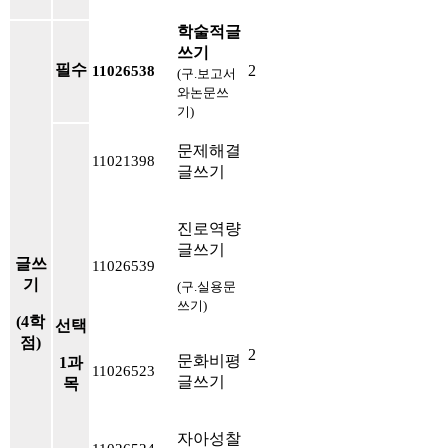
학술적글
쓰기
필수
2
11026538
(구.보고서
와논문쓰
기)
문제해결
11021398
글쓰기
진로역량
글쓰기
글쓰
11026539
기
(구.실용문
쓰기)
(4학
선택
점)
2
문화비평
1과
11026523
글쓰기
목
자아성찰