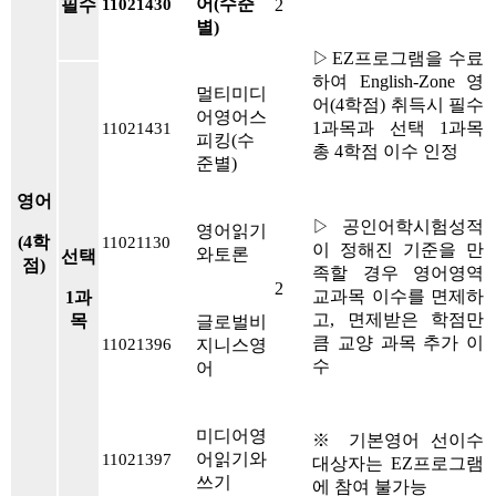
어(수준
필수
2
11021430
별)
▷EZ프로그램을 수료
하여 English-Zone 영
멀티미디
어(4학점) 취득시 필수
어영어스
1과목과 선택 1과목
11021431
피킹(수
총 4학점 이수 인정
준별)
영어
▷공인어학시험성적
영어읽기
(4학
11021130
이 정해진 기준을 만
와토론
선택
점)
족할 경우 영어영역
2
교과목 이수를 면제하
1과
고, 면제받은 학점만
목
글로벌비
큼 교양 과목 추가 이
지니스영
11021396
수
어
미디어영
※ 기본영어 선이수
어읽기와
11021397
대상자는 EZ프로그램
쓰기
에 참여 불가능