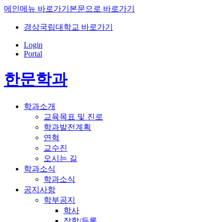
메인메뉴 바로가기
본문으로 바로가기
경상국립대학교 바로가기
Login
Portal
한문학과
학과소개
교육목표 및 진로
학과발전계획
연혁
교수진
오시는 길
학과소식
학과소식
공지사항
학부공지
학사
장학/등록