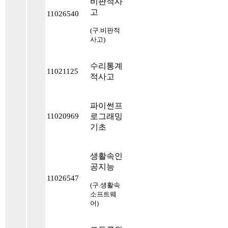
비판적사
고
11026540
(구.비판적
사고)
수리통계
11021125
적사고
파이썬프
로그래밍
11020969
기초
생활속인
공지능
11026547
(구.생활속
소프트웨
어)