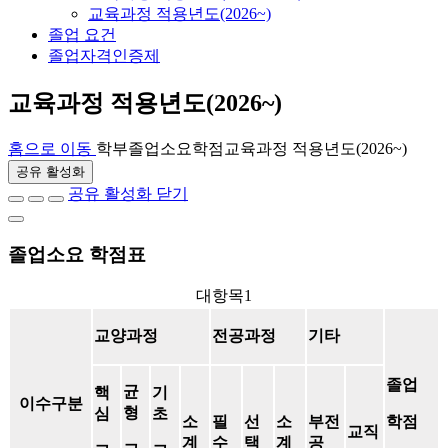
교육과정 적용년도(2026~)
졸업 요건
졸업자격인증제
교육과정 적용년도(2026~)
홈으로 이동
학부
졸업소요학점
교육과정 적용년도(2026~)
공유 활성화
공유 활성화 닫기
졸업소요 학점표
대항목1
교양과정
전공과정
기타
졸업
균
핵
기
이수구분
형
심
초
소
필
선
소
부전
학점
교직
계
수
택
계
공