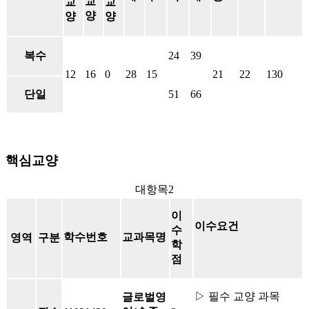
교
교
교
양
양
양
복수
24
39
12
16
0
28
15
21
22
130
단일
51
66
핵심교양
대항목2
이
이수요건
수
학수번호
교과목명
영역
구분
학
점
▷ 필수 교양 과목
글로벌영