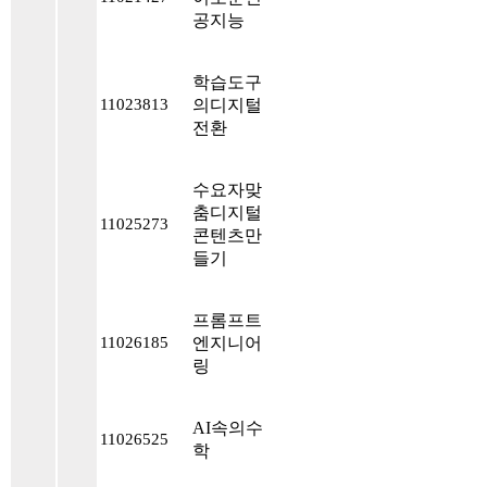
공지능
학습도구
의디지털
11023813
전환
수요자맞
춤디지털
11025273
콘텐츠만
들기
프롬프트
엔지니어
11026185
링
AI속의수
11026525
학