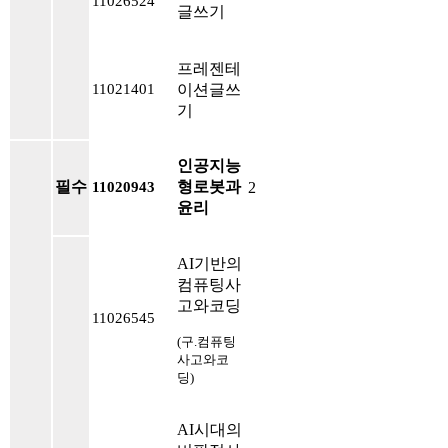
11026524
글쓰기
프레젠테
이션글쓰
11021401
기
인공지능
필수
형로봇과
2
11020943
윤리
AI기반의
컴퓨팅사
고와코딩
11026545
(구.컴퓨팅
사고와코
딩)
AI시대의