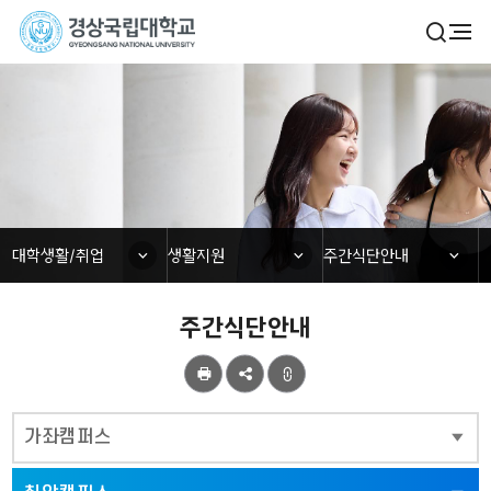
경
검
전
색
체
상
열
메
기
국
뉴
대학생활/취업
립
대
학
닫힘
닫힘
닫힘
대학생활/취업
생활지원
주간식단안내
교
주간식단안내
공
유
가좌캠퍼스