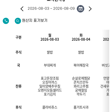
이
다
2026-08-03 ~ 2026-08-09
전
음
전
원산지 표기보기
화
번
월
화
구분
2026-08-03
2026-08-04
2026
호
주
간
주식
쌀밥
쌀밥
식
단
안
국
부대찌개
북어해장국
버섯고
내
구
분
표고돈장조림
순살로제찜닭
언양
일,
오징어까스
콘치즈만두
야
월,
찬류
일미양배추무침
꽈리고추찜
건새우
화,
오렌지모듬샐러드
궁채절임
가
수,
포기김치
깍두기
포
목,
금,
토
후식
콜라비쥬스
홈거트사과
요