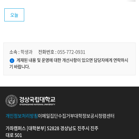
일
에
오늘
대
한
식
단
목
록
정
보
소속 :
학생과
전화번호 :
055-772-0931
를
게재된 내용 및 운영에 대한 개선사항이 있으면 담당자에게 연락하시
제
기 바랍니다.
공
하
는
표
입
경상국립대학교
니
다.
개인정보처리방침
이메일집단수집거부
대학정보공시
청렴센터
가좌캠퍼스 [대학본부] 52828 경상남도 진주시 진주
대로 501