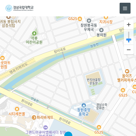
홈
모
바
으
일
메
로
뉴
이
동