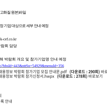
 고화질 원본
)
파일
정 기업 대상으로 세부 안내 예정
k-cef.co.kr
람회 담당
해 박람회 개요 및 참가기업명 안내 예정
nfo.do?bbsId=443&nttSn=54929&menuId=356
업 채용정보 박람회 참가기업 모집 안내문.pdf
(다운로드 : 290회)
바
업 채용정보 박람회 참가신청서.hwpx
(다운로드 : 278회)
바로보기
최
등록 안내