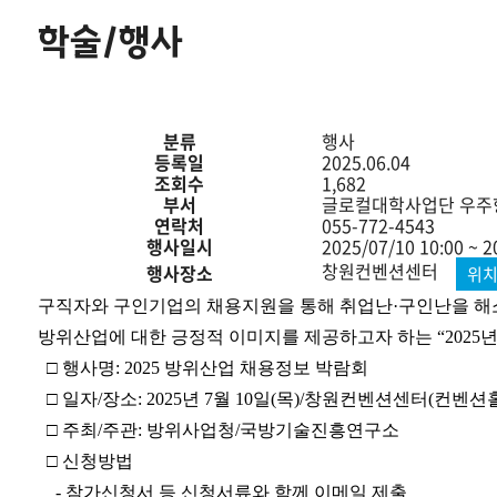
학술/행사
학
술/
분류
행사
행
등록일
2025.06.04
사
조회수
1,682
의
부서
글로컬대학사업단 우주
게
연락처
055-772-4543
시
행사일시
2025/07/10 10:00 ~ 2
물
창원컨벤션센터
행사장소
위
분
류,
구직자와 구인기업의 채용지원을 통해 취업난
·
구인난을 해
제
방위산업에 대한 긍정적 이미지를 제공하고자 하는
“2025
년
목,
□
행사명
: 2025
방위산업 채용정보 박람회
부
서,
□
일자
/
장소
: 2025
년
7
월
10
일
(
목
)/
창원컨벤션센터
(
컨벤션
연
□
주최
/
주관
:
방위사업청
/
국방기술진흥연구소
락
처,
□
신청방법
행
-
참가신청서 등 신청서류와 함께 이메일 제출