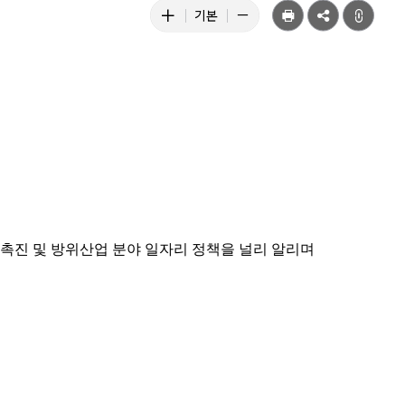
텍
공
텍
텍
기본
유
스
스
스
트
트
트
크
크
크
기
기
기
키
줄
기
우
이
본
기
기
입촉진 및 방위산업 분야 일자리 정책을 널리 알리며