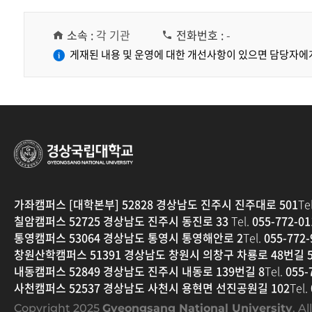
니
다.
소속 :
각 기관
전화번호 :
-
게재된 내용 및 운영에 대한 개선사항이 있으면 담당자에
경상국립대학교
가좌캠퍼스 [대학본부] 52828 경상남도 진주시 진주대로 501
Tel
칠암캠퍼스 52725 경상남도 진주시 동진로 33
Tel.
055-772-01
통영캠퍼스 53064 경상남도 통영시 통영해안로 2
Tel.
055-772-
창원산학캠퍼스 51391 경상남도 창원시 의창구 차룡로 48번길 5
내동캠퍼스 52849 경상남도 진주시 내동로 139번길 8
Tel.
055-
사천캠퍼스 52537 경상남도 사천시 용현면 선진공원길 102
Tel.
Copyright 2025
Gyeongsang National University
. A