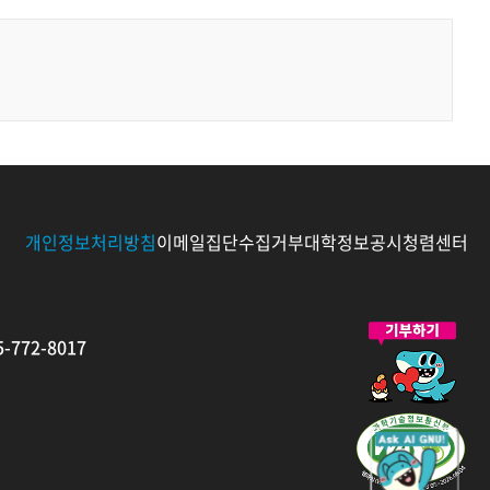
개인정보처리방침
이메일집단수집거부
대학정보공시
청렴센터
발
-772-8017
전
기
금
새
창
으