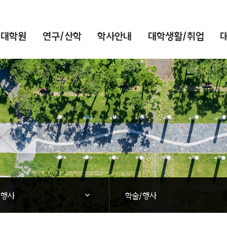
/대학원
연구/산학
학사안내
대학생활/취업
대학소식
닫힘
/행사
학술/행사