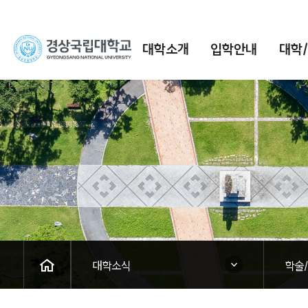
경
대학소개
입학안내
대학
상
국
립
대
학
교
HOME
닫힘
닫힘
대학소식
학술