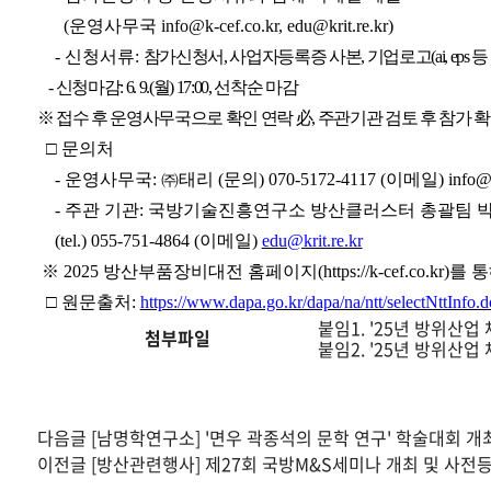
사
장
(
운영사무국
info@k-cef.co.kr, edu@krit.re.kr)
소,
-
신청서류
:
참가신청서
,
사업자등록증 사본
,
기업로고
(ai, eps
등
위
치
-
신청마감
: 6. 9.(
월
) 17:00,
선착순 마감
정
※
접수 후 운영사무국으로 확인 연락
必
,
주관기관 검토 후 참가 확
보,
행
□
문의처
사
-
운영사무국
: ㈜
태리
(
문의
) 070-5172-4117 (
이메일
) info@
일
시,
-
주관 기관
:
국방기술진흥연구소 방산클러스터 총괄팀 박
게
(tel.) 055-751-4864 (
이메일
)
edu@krit.re.kr
시
기
※ 2025
방산부품장비대전 홈페이지
(https://k-cef.co.kr)
를 통
간
□
원문출처
:
https://www.dapa.go.kr/dapa/na/ntt/selectNttI
정
붙임1. '25년 방위산
보
첨부파일
붙임2. '25년 방위산
를
확
인
할
다음글
[남명학연구소] '면우 곽종석의 문학 연구' 학술대회 개
수
있
이전글
[방산관련행사] 제27회 국방M&S세미나 개최 및 사전
습