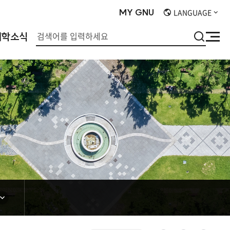
MY
GNU
LANGUAGE
검
대학소식
사
색
이
트
맵