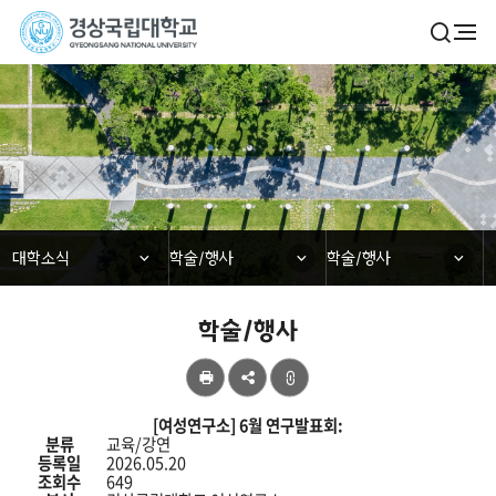
경
검
전
색
체
상
열
메
기
국
뉴
대학소식
립
대
학
닫힘
닫힘
닫힘
대학소식
학술/행사
학술/행사
교
학술/행사
공
유
학
[여성연구소] 6월 연구발표회:
술/
분류
교육/강연
행
등록일
2026.05.20
사
조회수
649