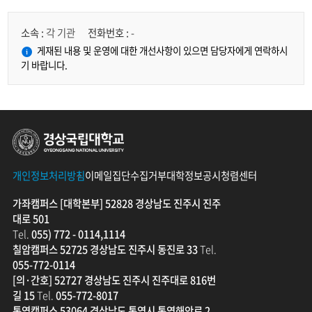
기
간
소속 :
각 기관
전화번호 :
-
정
보
게재된 내용 및 운영에 대한 개선사항이 있으면 담당자에게 연락하시
를
기 바랍니다.
확
인
할
수
있
경상국립대학교
습
니
다.
개인정보처리방침
이메일집단수집거부
대학정보공시
청렴센터
가좌캠퍼스 [대학본부] 52828 경상남도 진주시 진주
대로 501
Tel.
055) 772 - 0114,1114
칠암캠퍼스 52725 경상남도 진주시 동진로 33
Tel.
055-772-0114
[의·간호] 52727 경상남도 진주시 진주대로 816번
길 15
Tel.
055-772-8017
통영캠퍼스 53064 경상남도 통영시 통영해안로 2