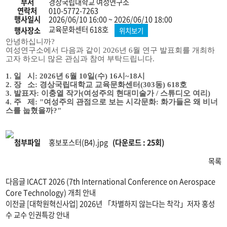
의
부서
경상국립대학교 여성연구소
게
연락처
010-5772-7263
시
행사일시
2026/06/10 16:00 ~ 2026/06/10 18:00
물
교육문화센터 618호
행사장소
위치보기
분
안녕하십니까?
류,
여성연구소에서 다음과 같이 2026년 6월 연구 발표회를 개최하
제
고자 하오니 많은 관심과 참여 부탁드립니다.
목,
부
1. 일 시: 2026년 6월 10일(수) 16시~18시
서,
2. 장 소: 경상국립대학교 교육문화센터(303동) 618호
연
3. 발표자: 이충열 작가(여성주의 현대미술가 / 스튜디오 여리)
락
4. 주 제: "여성주의 관점으로 보는 시각문화: 화가들은 왜 비너
처,
스를 눕혔을까?"
행
사
장
소,
첨부파일
홍보포스터(B4).jpg
(다운로드 : 25회)
위
치
목록
정
보,
다음글
ICACT 2026 (7th International Conference on Aerospace
행
사
Core Technology) 개최 안내
일
이전글
[대학원혁신사업] 2026년 「차별하지 않는다는 착각」저자 홍성
시,
수 교수 인권특강 안내
게
시