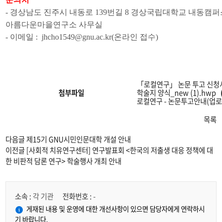
-
경상남도 진주시 내동로
139
번길
8
경상국립대학교 내동캠
아름다운마을연구소 사무실
-
이메일
:
jhcho1549@gnu.ac.kr(
온라인 접수
)
「로컬연구」 논문 투고 신청
첨부파일
학술지 양식_new (1).hwp
로컬연구 - 논문투고안내(업로드
목록
다음글
제15기 GNU시민인문대학 개설 안내
이전글
[사회적 치유연구센터] 연구발표회 <한국의 저출생 대응 정책에 대
한 비판적 담론 연구> 학술행사 개최 안내
소속 :
각 기관
전화번호 :
-
게재된 내용 및 운영에 대한 개선사항이 있으면 담당자에게 연락하시
기 바랍니다.