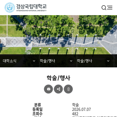
경
검
전
색
체
상
열
메
기
국
뉴
대학소식
립
대
학
닫힘
닫힘
닫힘
대학소식
학술/행사
학술/행사
교
학술/행사
공
유
학
술/
분류
학술
행
등록일
2026.07.07
사
조회수
482