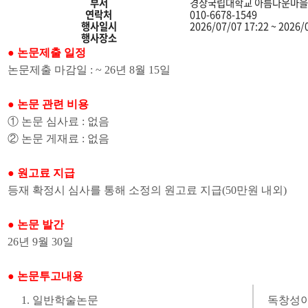
의
부서
경상국립대학교 아름다운마
게
연락처
010-6678-1549
시
행사일시
2026/07/07 17:22 ~ 2026/
물
행사장소
분
● 논문제출 일정
류,
논문제출 마감일
: ~ 26년 8월 15일
제
목,
부
● 논문 관련 비용
서,
연
①
논문 심사료
:
없음
락
②
논문 게재료
:
없음
처,
행
사
● 원고료 지급
장
소,
등재 확정시 심사를 통해 소정의
원고료 지급(50만원 내외)
위
치
정
● 논문 발간
보,
26년 9
월
30
일
행
사
일
● 논문투고내용
시,
게
1.
일반학술논문
독창성이
시