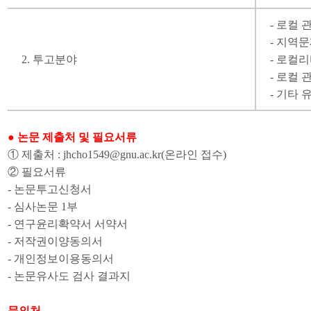
기
간
-
로컬 
정
-
지역문
보
를
2.
투고분야
-
로컬리
확
-
로컬 관
인
할
-
기타 
수
있
습
● 논문 제출처 및 필요서류
니
다.
①
제출처
: jhcho1549@gnu.ac.kr(
온라인 접수
)
②
필요서류
-
논문투고신청서
-
심사논문
1
부
-
연구윤리확약서 서약서
-
저작권이양동의서
- 개인정보이용동의서
- 논문유사도 검사 결과지
문의처