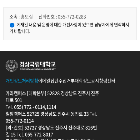
소속 :
홍보실
전화번호 :
055-772-0283
게재된 내용 및 운영에 대한 개선사항이 있으면 담당자에게 연락하시
기 바랍니다.
경상국립대학교
개인정보처리방침
이메일집단수집거부
대학정보공시
청렴센터
가좌캠퍼스 [대학본부] 52828 경상남도 진주시 진주
대로 501
Tel.
055) 772 - 0114,1114
칠암캠퍼스 52725 경상남도 진주시 동진로 33
Tel.
055-772-0114
[의·간호] 52727 경상남도 진주시 진주대로 816번
길 15
Tel.
055-772-8017