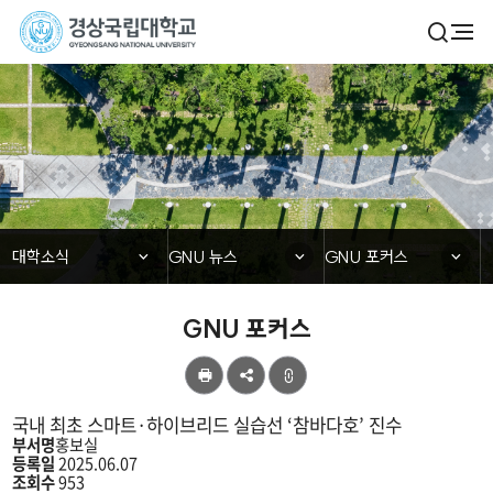
경
검
전
색
체
상
열
메
기
국
뉴
대학소식
립
대
학
닫힘
닫힘
닫힘
대학소식
GNU 뉴스
GNU 포커스
교
GNU 포커스
공
유
국내 최초 스마트·하이브리드 실습선 ‘참바다호’ 진수
부서명
홍보실
등록일
2025.06.07
조회수
953