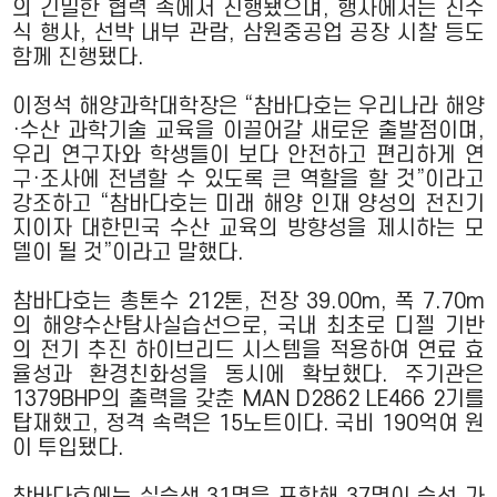
의 긴밀한 협력 속에서 진행됐으며, 행사에서는 진수
식 행사, 선박 내부 관람, 삼원중공업 공장 시찰 등도
함께 진행됐다.
이정석 해양과학대학장은 “참바다호는 우리나라 해양
·수산 과학기술 교육을 이끌어갈 새로운 출발점이며,
우리 연구자와 학생들이 보다 안전하고 편리하게 연
구·조사에 전념할 수 있도록 큰 역할을 할 것”이라고
강조하고 “참바다호는 미래 해양 인재 양성의 전진기
지이자 대한민국 수산 교육의 방향성을 제시하는 모
델이 될 것”이라고 말했다.
참바다호는 총톤수 212톤, 전장 39.00m, 폭 7.70m
의 해양수산탐사실습선으로, 국내 최초로 디젤 기반
의 전기 추진 하이브리드 시스템을 적용하여 연료 효
율성과 환경친화성을 동시에 확보했다. 주기관은
1379BHP의 출력을 갖춘 MAN D2862 LE466 2기를
탑재했고, 정격 속력은 15노트이다. 국비 190억여 원
이 투입됐다.
참바다호에는 실습생 31명을 포함해 37명이 승선 가