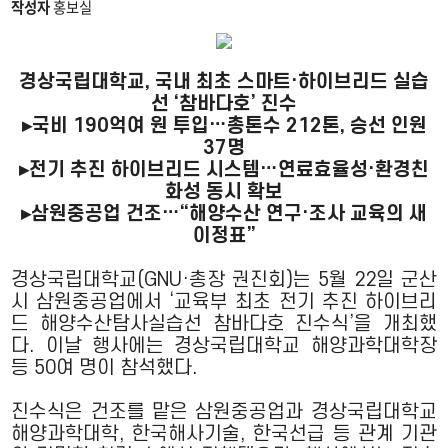
작성자
홍보실
경상국립대학교, 국내 최초 스마트·하이브리드 실습
선 ‘참바다호’ 진수
▸국비 190억여 원 투입…총톤수 212톤, 승선 인원
37명
▸전기 추진 하이브리드 시스템…연료효율성·환경친
화성 동시 확보
▸삼원중공업 건조…“해양수산 연구·조사 교육의 새
이정표”
경상국립대학교(GNU·총장 권진회)는 5월 22일 군산
시 삼원중공업에서 ‘교육부 최초 전기 추진 하이브리
드 해양수산탐사실습선 참바다호 진수식’을 개최했
다. 이날 행사에는 경상국립대학교 해양과학대학장
등 50여 명이 참석했다.
진수식은 건조를 맡은 삼원중공업과 경상국립대학교
해양과학대학, 한국해사기술, 한국선급 등 관계 기관