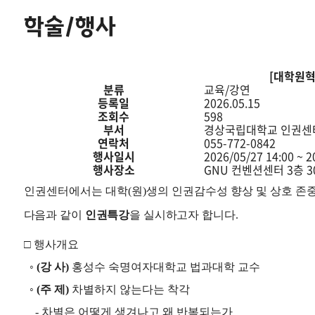
학술/행사
학
[대학원혁
술/
분류
교육/강연
행
등록일
2026.05.15
사
조회수
598
의
부서
경상국립대학교 인권센
게
연락처
055-772-0842
시
행사일시
2026/05/27 14:00 ~ 2
물
행사장소
GNU 컨벤션센터 3층 
분
인권센터에서는 대학
(
원
)
생의 인권감수성 향상 및 상호 존
류,
제
다음과 같이
인권특강
을 실시하고자 합니다
.
목,
부
□
행사개요
서,
연
◦
(
강 사
)
홍성수 숙명여자대학교 법과대학 교수
락
처,
◦
(
주 제
)
차별하지 않는다는 착각
행
-
차별은 어떻게 생겨나고 왜 반복되는가