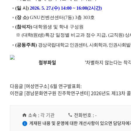
사
장
◦
(
일 시
)
2026. 5. 27.(
수
) 14:00 ~ 16:00(2
시간
)
소,
위
◦
(
장 소
)
GNU
컨벤션센터
(7
동
) 3
층
303
호
치
◦
(
참석자
)
대학원생 및 학내 구성원
정
보,
※ (
대학(원)생)
특강 일정별 비교과 점수 지급
,
(교직원) 
행
사
◦
(
공동주최
)
경상국립대학교 인권센터, 사회학과, 인권사회발
일
시,
게
첨부파일
'차별하지 않는다는 착각
시
기
간
정
다음글
[여성연구소] 6월 연구발표회:
보
이전글
[경남문화연구원 진주학연구센터] 2026년도 제13차 
를
확
인
할
소속 :
각 기관
전화번호 :
-
수
있
게재된 내용 및 운영에 대한 개선사항이 있으면 담당자에
습