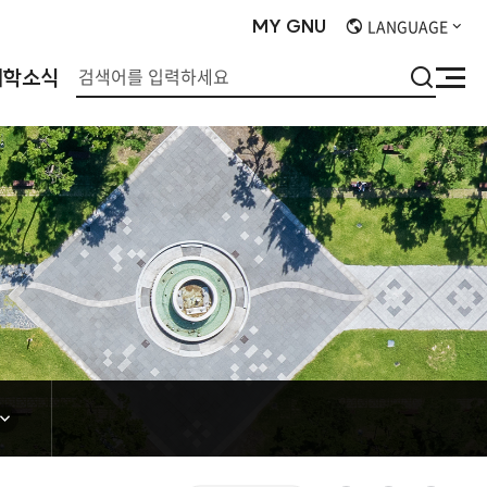
MY
GNU
LANGUAGE
검
대학소식
사
색
이
트
맵