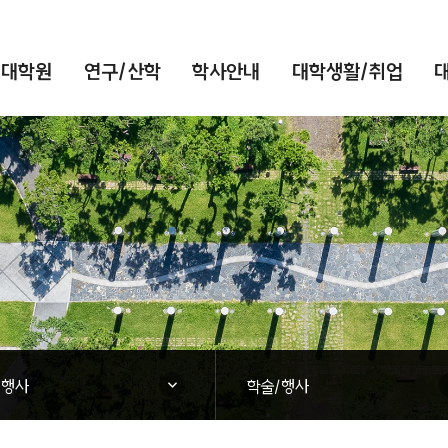
/대학원
연구/산학
학사안내
대학생활/취업
대학소식
닫힘
/행사
학술/행사