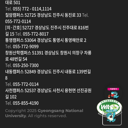
대로 501
Tel.
055) 772 - 0114,1114
칠암캠퍼스 52725 경상남도 진주시 동진로 33
Tel.
055-772-0114
[의·간호] 52727 경상남도 진주시 진주대로 816번
길 15
Tel.
055-772-8017
통영캠퍼스 53064 경상남도 통영시 통영해안로 2
Tel.
055-772-9099
창원산학캠퍼스 51391 경상남도 창원시 의창구 차룡
로 48번길 54
Tel.
055-250-7300
내동캠퍼스 52849 경상남도 진주시 내동로 139번길
8
Tel.
055-772-0114
발
사천캠퍼스 52537 경상남도 사천시 용현면 선진공원
전
길 102
기
Tel.
055-855-4190
금
Copyright 2025
Gyeongsang National
새
University
. All rights reserved.
창
으