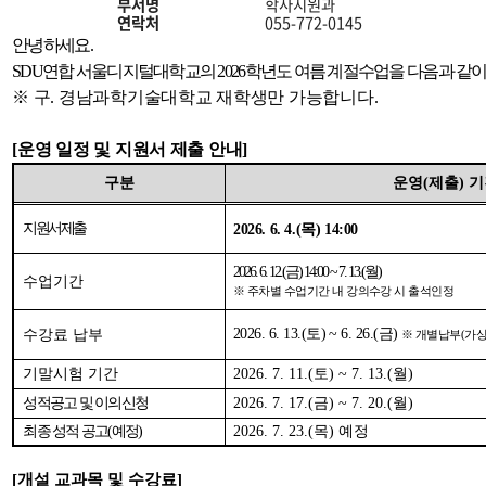
시
부서명
학사지원과
물
연락처
055-772-0145
구
안녕하세요.
분,
SDU
연합 서울디지털대학교의
2026
학년도 여름 계절수업을 다음과 같
제
목,
※ 구. 경남과학기술대학교 재학생만 가능합니다.
부
서
명,
[운영 일정 및 지원서 제출 안내]
연
구분
운영
(
제출
)
기
락
처,
등
지원서 제출
2026. 6. 4.(
목
) 14:00
록
일,
2026. 6. 12.(
금
) 14:00 ~ 7. 13.(
월
)
조
수업기간
※
주차별 수업기간 내 강의수강 시 출석인정
회
수,
내
2026. 6. 13.(
토
) ~ 6. 26.(
금
)
수강료 납부
※
개별납부
(
가
용
정
기말시험 기간
2026. 7. 11.(
토
) ~ 7. 13.(
월
)
보
성적공고 및 이의신청
2026. 7. 17.(
금
) ~ 7. 20.(
월
)
를
확
최종 성적 공고
(
예정
)
2026. 7. 23.(
목
)
예정
인
할
[개설 교과목 및 수강료]
수