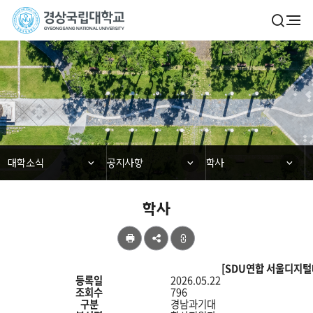
경
검
전
색
체
상
열
메
기
국
뉴
대학소식
립
대
학
닫힘
닫힘
닫힘
대학소식
공지사항
학사
교
학사
공
유
학
[SDU연합 서울디지털
사
등록일
2026.05.22
의
조회수
796
게
구분
경남과기대