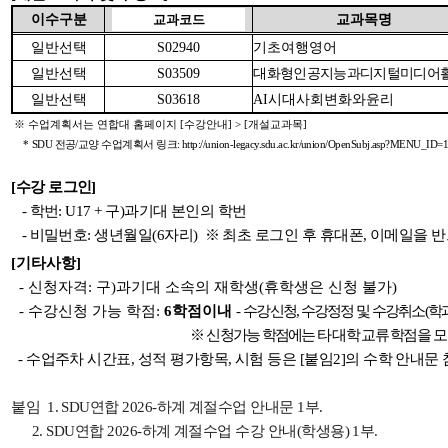
있
이수구분
교과목명
교과코드
습
니
일반선택
S02940
기초여행영어
다.
일반선택
S03509
대화형인공지능과디지털미디어
일반선택
S03618
AI
시대사회변화와윤리
※
수업계획서는 연합대 홈페이지
[
수강안내
] > [
개설교과목
]
*
SDU
전공
/
교양 수업계획서 링크
:
http://union-legacy.sdu.ac.kr/union/OpenSubj.asp
[수강 로그인]
-
학번
: U17 +
구
)
과기대 본인의 학번
-
비밀번호
:
생년월일
(6
자리
)
※
최초 로그인 후 휴대폰
,
이메일을 반
[
기타사항]
-
신청자격
:
구
)
과기대 소속의 재학생
(
휴학생은 신청 불가
)
-
수강신청 가능 학점
:
6
학점이내
-
수강신청
,
수강정정 및 수강취소
(
학
※
신청가능 학점에는 타 대학 교류 학점
을
모
-
수업주차 시간표
,
성적 평가항목
,
시험 등은
[
붙임
2]
의 수학 안내문
붙임
1. SDU
연합
2026-하계
계절수업 안내문
1
부
.
2. SDU
연합
2026-하계
계절수업 수강 안내
(
학생용
) 1
부
.