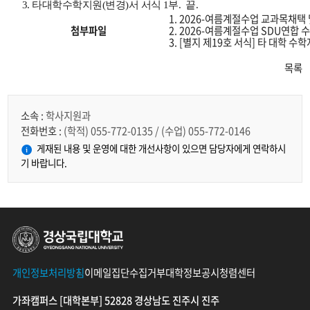
3.
타대학수학지원
(
변경
)
서 서식
1
부
. 끝.
1. 2026-여름계절수업 교과목채택
첨부파일
2. 2026-여름계절수업 SDU연합
3. [별지 제19호 서식] 타 대학 
목록
소속 :
학사지원과
전화번호 :
(학적) 055-772-0135 / (수업) 055-772-0146
게재된 내용 및 운영에 대한 개선사항이 있으면 담당자에게 연락하시
기 바랍니다.
경상국립대학교
개인정보처리방침
이메일집단수집거부
대학정보공시
청렴센터
가좌캠퍼스 [대학본부] 52828 경상남도 진주시 진주