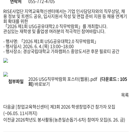
의
연락처
055-772-4705
게
시
RISE사업단 지역교육혁신센터에서는 기업 인사담당자와의 직무상담, 채
물
용 정보 및 트렌드 공유, 입사지원서 작성 및 면접 준비 지원 등 채용 연계기
제
회 확대를 위한
목,
「2026 제1회 USG공유대학2.0 직무박람회」를 개최합니다.
부
관심있는 재학생 및 졸업생 여러분의 적극적인 참여바랍니다.
서,
일
- 행사명: 「2026 제1회 USG공유대학2.0 직무박람회」
정,
- 행사일시: 2026. 6. 4.(목) 13:00~18:00
연
- 행사장소: 경상국립대학교 가좌캠퍼스 중앙도서관 후문 필로티 공간
락
처
정
보
를
2026 USG직무박람회 포스터(웹용).pdf
(다운로드 : 105
확
첨부파일
회)
바로보기
인
할
목록
수
있
습
다음글
[창업교육혁신센터] 제3회 2026 학생창업주간 참가자 모집
니
(~06.05. 11시까지)
다.
이전글
2026학년도 봉사활동(농촌일손돕기-6차) 참여자 모집(6. 26. 금)