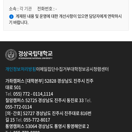
소속 :
각 기관
전화번호 :
-
게재된 내용 및 운영에 대한 개선사항이 있으면 담당자에게 연락하시
기 바랍니다.
경상국립대학교
개인정보처리방침
이메일집단수집거부
대학정보공시
청렴센터
가좌캠퍼스 [대학본부] 52828 경상남도 진주시 진주
대로 501
Tel.
055) 772 - 0114,1114
칠암캠퍼스 52725 경상남도 진주시 동진로 33
Tel.
055-772-0114
[의·간호] 52727 경상남도 진주시 진주대로 816번
길 15
Tel.
055-772-8017
통영캠퍼스 53064 경상남도 통영시 통영해안로 2