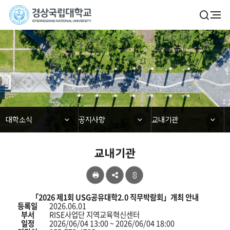
경
검
전
색
체
상
열
메
기
국
뉴
대학소식
립
대
학
닫힘
닫힘
닫힘
대학소식
공지사항
교내기관
교
교내기관
공
유
교
「2026 제1회 USG공유대학2.0 직무박람회」개최 안내
내
등록일
2026.06.01
기
부서
RISE사업단 지역교육혁신센터
관
일정
2026/06/04 13:00 ~ 2026/06/04 18:00