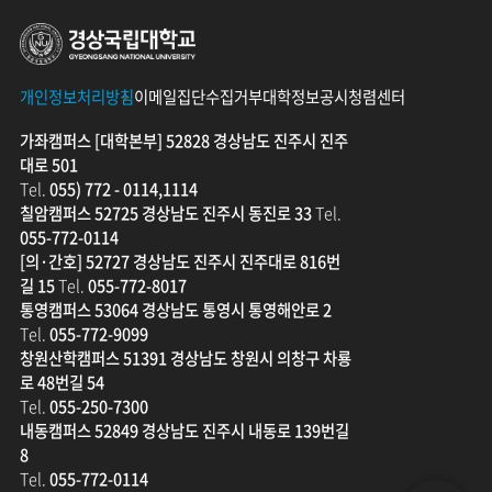
경상국립대학교
할
수
있
습
니
개인정보처리방침
이메일집단수집거부
대학정보공시
청렴센터
다.
가좌캠퍼스 [대학본부] 52828 경상남도 진주시 진주
대로 501
Tel.
055) 772 - 0114,1114
칠암캠퍼스 52725 경상남도 진주시 동진로 33
Tel.
055-772-0114
[의·간호] 52727 경상남도 진주시 진주대로 816번
길 15
Tel.
055-772-8017
통영캠퍼스 53064 경상남도 통영시 통영해안로 2
Tel.
055-772-9099
창원산학캠퍼스 51391 경상남도 창원시 의창구 차룡
로 48번길 54
Tel.
055-250-7300
내동캠퍼스 52849 경상남도 진주시 내동로 139번길
8
Tel.
055-772-0114