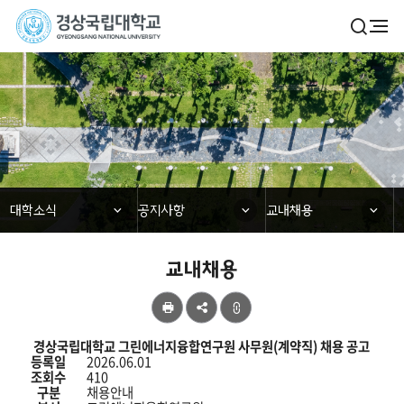
경
검
전
색
체
상
열
메
기
국
뉴
대학소식
립
대
학
닫힘
닫힘
닫힘
대학소식
공지사항
교내채용
교
교내채용
공
유
교
경상국립대학교 그린에너지융합연구원 사무원(계약직) 채용 공고
내
등록일
2026.06.01
채
조회수
410
용
구분
채용안내