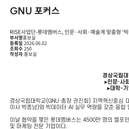
GNU 포커스
RISE사업단-롯데멤버스, 인문·사회·예술계 맞춤형 ‘빅
부서명
홍보실
등록일
2026.06.02
조회수
250
작성자
홍보실
경상국립대학
▸인문·사회
▸대학-기
경상국립대학교(GNU·총장 권진회) 지역혁신중심 대
이사 박종남)와 빅데이터·AI 실무 역량을 갖춘 융합
이날 협약을 맺은 롯데멤버스는 4500만 명의 엘포인트
및 마케팅 전문 기업이다.