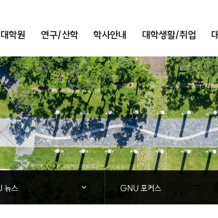
/대학원
연구/산학
학사안내
대학생활/취업
대학소식
닫힘
U 뉴스
GNU 포커스