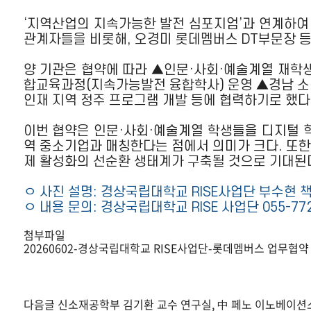
‘지역산업의 지속가능한 발전 심포지엄’과 연계하여
관계자들을 비롯해, 오경미 롯데멤버스 DT부문장 등
양 기관은 협약에 따라 ▲인문·사회·예술계열 재학생 
합교육과정(지속가능발전 융합학사) 운영 ▲경남 소재
인재 지역 정주 프로그램 개발 등에 협력하기로 했다
이번 협약은 인문·사회·예술계열 학생들을 디지털 
역 중소기업과 매칭한다는 점에서 의미가 크다. 또한
제 활성화의 선순환 생태계가 구축될 것으로 기대된
ㅇ 사진 설명: 경상국립대학교 RISE사업단 부수현
ㅇ 내용 문의: 경상국립대학교 RISE 사업단 055-772
첨부파일
20260602-경상국립대학교 RISE사업단-롯데멤버스 업무협약 
다음글
신소재공학부 김기환 교수 연구실, 中 페노 이노베이션