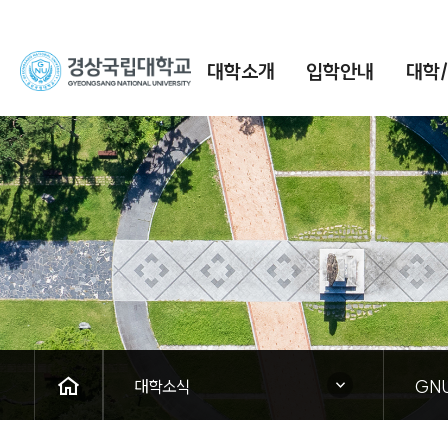
경
대학소개
입학안내
대학
상
국
립
대
학
교
HOME
닫힘
닫힘
대학소식
GN