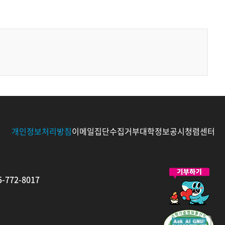
개인정보처리방침
이메일집단수집거부
대학정보공시
청렴센터
발
-772-8017
전
기
금
새