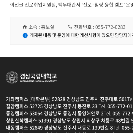
이전글
진로취업지원실, 백두대간서 ‘진로·힐링 융합 캠프’ 운
소속 :
홍보실
전화번호 :
055-772-0283
게재된 내용 및 운영에 대한 개선사항이 있으면 담당자에
경상국립대학교
가좌캠퍼스 [대학본부] 52828 경상남도 진주시 진주대로 501
Tel
칠암캠퍼스 52725 경상남도 진주시 동진로 33
Tel.
055-772-01
통영캠퍼스 53064 경상남도 통영시 통영해안로 2
Tel.
055-772-
창원산학캠퍼스 51391 경상남도 창원시 의창구 차룡로 48번길 5
내동캠퍼스 52849 경상남도 진주시 내동로 139번길 8
Tel.
055-