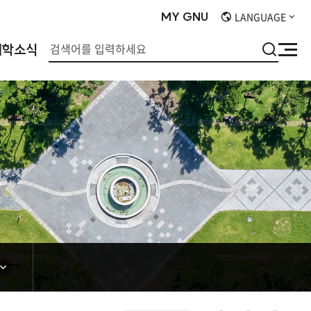
MY
GNU
LANGUAGE
검
대학소식
사
색
이
트
맵