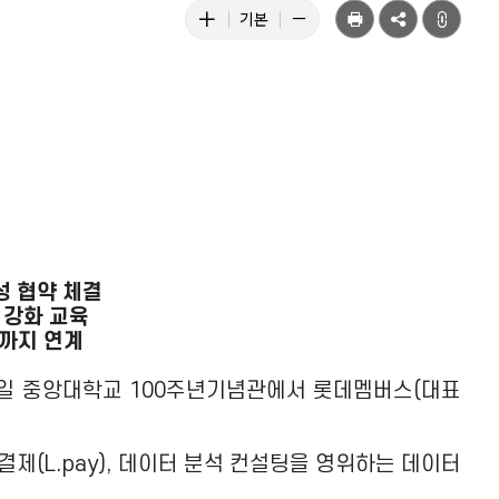
텍
공
텍
텍
기본
유
스
스
스
트
트
트
크
크
크
기
기
기
키
줄
기
우
이
본
기
기
성 협약 체결
량 강화 교육
신까지 연계
30일 중앙대학교 100주년기념관에서 롯데멤버스(대표
.
결제(L.pay), 데이터 분석 컨설팅을 영위하는 데이터