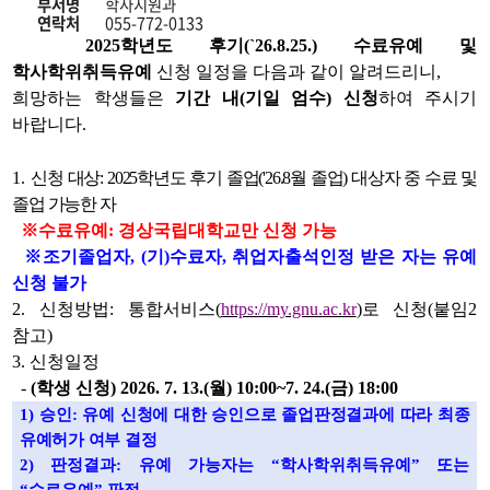
시
부서명
학사지원과
물
연락처
055-772-0133
구
2025
학년도 후기
(`26.8.25.)
수료유예 및
분,
학사학위취득유예
신청 일정을 다음과 같이 알려드리니
,
제
목,
희망하는 학생들은
기간 내
(
기일 엄수
)
신청
하여 주시기
부
바랍니다
.
서
명,
연
1.
신청 대상
: 2025
학년도 후기 졸업
('26.8
월 졸업
)
대상자 중 수료 및
락
졸업 가능한 자
처,
등
※
수료유예
:
경상국립대학교만 신청 가능
록
※
조기졸업자
, (
기
)
수료자
,
취업자출석인정 받은 자는 유예
일,
조
신청 불가
회
2.
신청방법
:
통합서비스
(
https://my.gnu.ac.kr
)
로 신청
(
붙임
2
수,
참고
)
내
용
3.
신청일정
정
-
(
학생 신청
) 2026. 7. 13.(
월
) 10:00~7. 24.(
금
) 18:00
보
를
1)
승인
:
유예 신청에 대한 승인으로 졸업판정결과에 따라 최종
확
유예허가 여부 결정
인
2)
판정결과
:
유예 가능자는
“
학사학위취득유예
”
또는
할
수
“
수료유예
”
판정