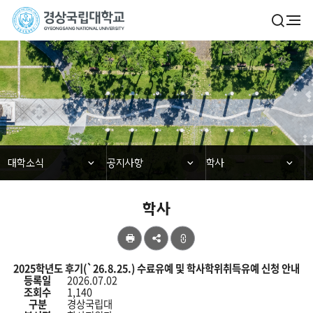
경
검
전
색
체
상
열
메
기
국
뉴
대학소식
립
대
학
닫힘
닫힘
닫힘
대학소식
공지사항
학사
교
학사
공
유
학
2025학년도 후기(`26.8.25.) 수료유예 및 학사학위취득유예 신청 안내
사
등록일
2026.07.02
의
조회수
1,140
게
구분
경상국립대