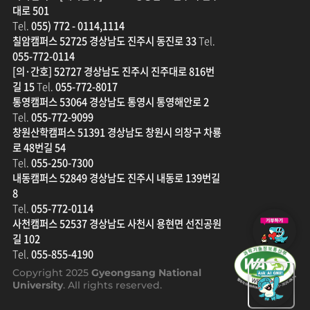
대로 501
Tel.
055) 772 - 0114,1114
칠암캠퍼스 52725 경상남도 진주시 동진로 33
Tel.
055-772-0114
[의·간호] 52727 경상남도 진주시 진주대로 816번
길 15
Tel.
055-772-8017
통영캠퍼스 53064 경상남도 통영시 통영해안로 2
Tel.
055-772-9099
창원산학캠퍼스 51391 경상남도 창원시 의창구 차룡
로 48번길 54
Tel.
055-250-7300
내동캠퍼스 52849 경상남도 진주시 내동로 139번길
8
Tel.
055-772-0114
발
사천캠퍼스 52537 경상남도 사천시 용현면 선진공원
전
길 102
기
Tel.
055-855-4190
금
Copyright 2025
Gyeongsang National
새
University
. All rights reserved.
창