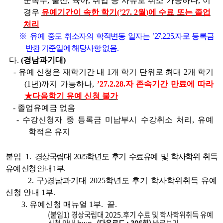
군복무
,
출산
,
육아
,
취업 등 사유로 취소 가능하나
,
이
경우
유예기간이 속한 학기
(’27. 2
월
)
에 수료 또는 졸업
처리
※
유예 중도 취소자의 학적변동 일자는
’27.2.25.
자로 등록금
반환 기준일에 해당사항 없음
.
다
.
(
경남과기대
)
-
유예 신청은 재학기간 내
1
개 학기 단위로 최대
2
개 학기
(1
년
)
까지 가능하나
,
’27.2.28.
자 존속기간 만료에 따라
★
다음학기 유예 신청 불가
-
졸업유예금 없음
-
수강신청자 중 등록금 미납부시 수강취소 처리
,
유예
학적은 유지
붙임
1.
경상국립대
2025
학년도 후기 수료유예 및 학사학위 취득
유예 신청 안내
1
부
.
2.
구
)
경남과기대
2025
학년도 후기 학사학위취득 유예
신청 안내
1
부
.
3.
유예신청 매뉴얼
1
부
.
끝
.
(붙임1) 경상국립대 2025.후기 수료 및 학사학위취득 유예
신청 안내.hwp
(다운로드 : 306회)
바로보기