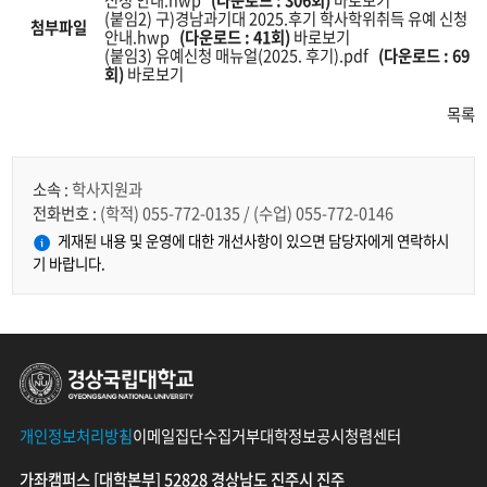
(붙임2) 구)경남과기대 2025.후기 학사학위취득 유예 신청
첨부파일
안내.hwp
(다운로드 : 41회)
바로보기
(붙임3) 유예신청 매뉴얼(2025. 후기).pdf
(다운로드 : 69
회)
바로보기
목록
소속 :
학사지원과
전화번호 :
(학적) 055-772-0135 / (수업) 055-772-0146
게재된 내용 및 운영에 대한 개선사항이 있으면 담당자에게 연락하시
기 바랍니다.
경상국립대학교
개인정보처리방침
이메일집단수집거부
대학정보공시
청렴센터
가좌캠퍼스 [대학본부] 52828 경상남도 진주시 진주