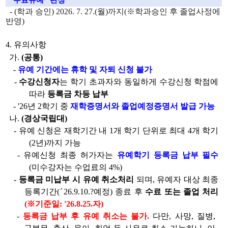
있
- (
학과 승인
) 2026. 7. 27.(
월
)
까지
(
※
학과승인 후 졸업사정에
습
반영
)
니
다.
4.
유의사항
가
.
(
공통
)
-
유예 기간에는 휴학 및 자퇴 신청 불가
-
수강신청자
는 학기 초과자와 동일하게 수강신청 학점에
따라
등록금 차등 납부
- '26
년
2
학기 중
재학증명서와 졸업예정증명서 발급 가능
나
.
(
경상국립대
)
-
유예 신청은 재학기간 내
1
개 학기 단위로 최대
4
개 학기
(2
년
)
까지 가능
-
유예신청 최종 허가자는
유예학기 등록금 납부 필수
(
미수강자는 수업료의
4%)
-
등록금 미납부 시 유예 취소처리
되며
,
유예자 대상 최종
등록기간
(
ˊ
26.
9.10.?
예정
)
종료 후
수료 또는 졸업 처리
(
※
기준일
: '26.8.25.
자
)
-
등록금 납부 후 유예 취소는 불가
.
다만
,
사망
,
질병
,