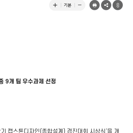
텍
공
텍
텍
기본
유
스
스
스
트
트
트
크
크
크
기
기
기
키
줄
기
우
이
본
기
기
중 9개 팀 우수과제 선정
1학기 캡스톤디자인(종합설계) 경진대회 시상식’을 개