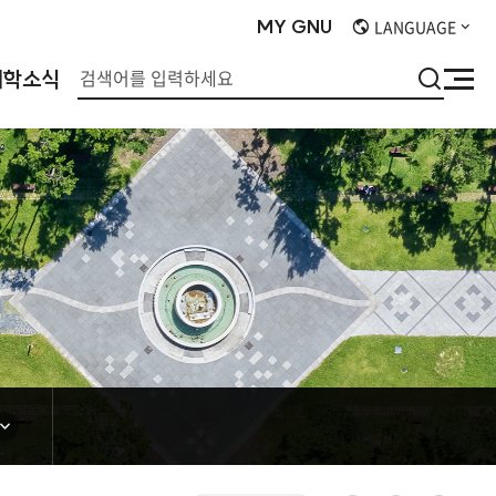
MY
GNU
LANGUAGE
검
대학소식
사
색
이
트
맵