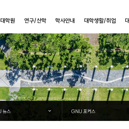
/대학원
연구/산학
학사안내
대학생활/취업
대학소식
닫힘
U 뉴스
GNU 포커스