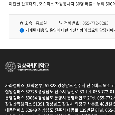
이전글
간호대학, 호스피스 자원봉사자 30명 배출…누적 500
소속 :
홍보실
전화번호 :
055-772-0283
게재된 내용 및 운영에 대한 개선사항이 있으면 담당자에
경상국립대학교
가좌캠퍼스 [대학본부] 52828 경상남도 진주시 진주대로 501
Tel
칠암캠퍼스 52725 경상남도 진주시 동진로 33
Tel.
055-772-01
통영캠퍼스 53064 경상남도 통영시 통영해안로 2
Tel.
055-772-
창원산학캠퍼스 51391 경상남도 창원시 의창구 차룡로 48번길 5
내동캠퍼스 52849 경상남도 진주시 내동로 139번길 8
Tel.
055-