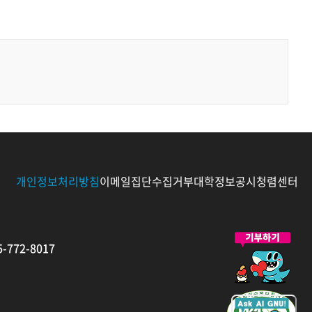
개인정보처리방침
이메일집단수집거부
대학정보공시
청렴센터
발
-772-8017
전
기
금
새