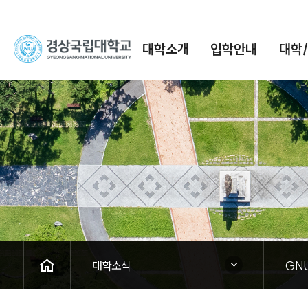
경
대학소개
입학안내
대학
상
국
립
대
학
교
HOME
닫힘
닫힘
대학소식
GN