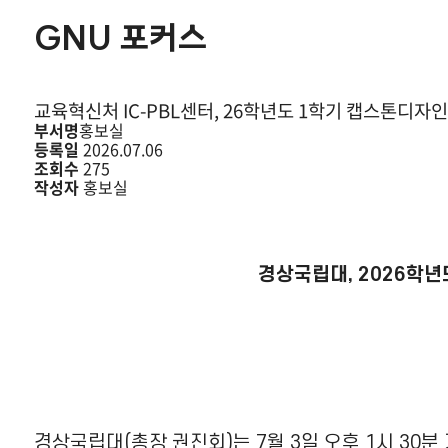
GNU 포커스
교육혁신처 IC-PBL센터, 26학년도 1학기 캡스톤디자인
부서명
홍보실
등록일
2026.07.06
조회수
275
작성자
홍보실
경상국립대, 2026학년
경상국립대(총장 권진회)는 7월 3일 오후 1시 30