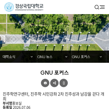
경
검
전
색
체
상
열
메
기
국
뉴
대학소식
립
대
학
닫힘
닫힘
닫힘
대학소식
GNU 뉴스
GNU 포커스
교
GNU 포커스
공
유
진주학연구센터, 진주학 시민강좌 2차 진주성과 남강을 걷다 개
최
부서명
홍보실
등록일
2026.07.06