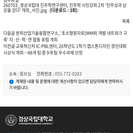
260703_경상국립대 진주학연구센터, 진주학 시민강좌 2차 '진주성과 남
강을 걷다' 개최_사진.jpg
(다운로드 : 3회)
목록
다음글
방위산업기술융합연구소, '초소형원자로(MMR) 개발 네트워크 구
축' 지·산·학·연 협동 포럼 개최
이전글
교육혁신처 IC-PBL센터, 26학년도 1학기 캡스톤디자인 경진대회
시상식 개최…48개 팀 중 9개 팀 우수과제 선정
소속 :
홍보실
전화번호 :
055-772-0283
게재된 내용 및 운영에 대한 개선사항이 있으면 담당자에게 연락하시
기 바랍니다.
경상국립대학교