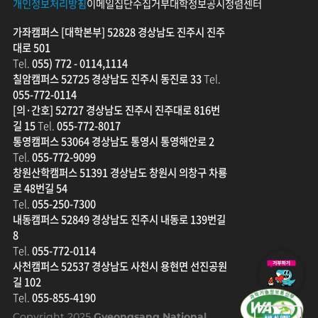
개인정보처리방침
이메일집단수집거부
대학정보공시
청렴센터
가좌캠퍼스 [대학본부] 52828 경상남도 진주시 진주
대로 501
Tel.
055) 772 - 0114,1114
칠암캠퍼스 52725 경상남도 진주시 동진로 33
Tel.
055-772-0114
[의·간호] 52727 경상남도 진주시 진주대로 816번
길 15
Tel.
055-772-8017
통영캠퍼스 53064 경상남도 통영시 통영해안로 2
Tel.
055-772-9099
창원산학캠퍼스 51391 경상남도 창원시 의창구 차룡
로 48번길 54
Tel.
055-250-7300
내동캠퍼스 52849 경상남도 진주시 내동로 139번길
8
Tel.
055-772-0114
발
사천캠퍼스 52537 경상남도 사천시 용현면 선진공원
전
길 102
기
Tel.
055-855-4190
금
Copyright 2025
Gyeongsang National