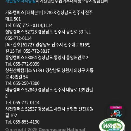
개인정보처리방침
이메일집단수집거부
대학정보공시
청렴센터
가좌캠퍼스 [대학본부] 52828 경상남도 진주시 진주
대로 501
Tel.
055) 772 - 0114,1114
칠암캠퍼스 52725 경상남도 진주시 동진로 33
Tel.
055-772-0114
[의·간호] 52727 경상남도 진주시 진주대로 816번
길 15
Tel.
055-772-8017
통영캠퍼스 53064 경상남도 통영시 통영해안로 2
Tel.
055-772-9099
창원산학캠퍼스 51391 경상남도 창원시 의창구 차룡
로 48번길 54
Tel.
055-250-7300
내동캠퍼스 52849 경상남도 진주시 내동로 139번길
8
Tel.
055-772-0114
발
사천캠퍼스 52537 경상남도 사천시 용현면 선진공원
전
길 102
기
Tel.
055-855-4190
금
Copyright 2025
Gyeongsang National