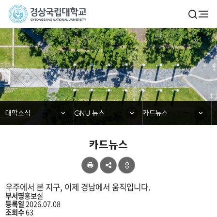
경
검
전
색
체
상
열
메
기
국
뉴
대학소식
립
대
학
닫힘
닫힘
닫힘
대학소식
GNU 뉴스
카드뉴스
교
카드뉴스
공
유
우주에서 본 지구, 이제 경남에서 움직입니다.
부서명
홍보실
등록일
2026.07.08
조회수
63