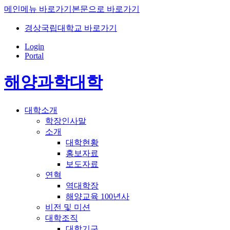
메인메뉴 바로가기
본문으로 바로가기
경상국립대학교 바로가기
Login
Portal
해양과학대학
대학소개
학장인사말
소개
대학현황
홍보자료
보도자료
연혁
역대학장
해양교육 100년사
비전 및 미션
대학조직
대학기구