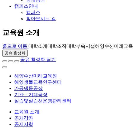
캠퍼스안내
캠퍼스
찾아오시는 길
교육원 소개
홈으로 이동
대학소개
대학조직
대학부속시설
해양수산미래교육
공유 활성화
공유 활성화 닫기
해양수산미래교육원
해양생물교육연구센터
가공냉동공장
기관ㆍ기계공장
실습및실습선운영관리센터
교육원 소개
공개강좌
공지사항