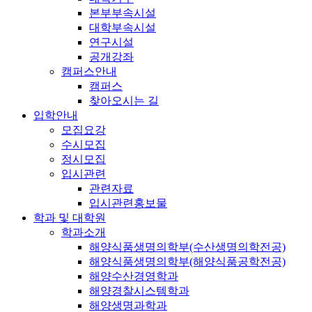
본부부속시설
대학부속시설
연구시설
공개강좌
캠퍼스안내
캠퍼스
찾아오시는 길
입학안내
모집요강
수시모집
정시모집
입시관련
관련자료
입시관련홍보물
학과 및 대학원
학과소개
해양식품생명의학부(수산생명의학전공)
해양식품생명의학부(해양식품공학전공)
해양수산경영학과
해양경찰시스템학과
해양생명과학과