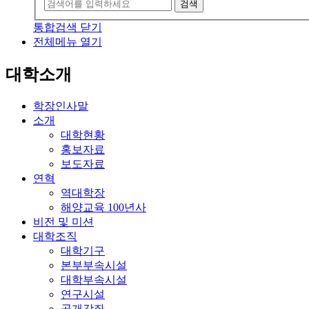
검색
통합검색 닫기
전체메뉴 열기
대학소개
학장인사말
소개
대학현황
홍보자료
보도자료
연혁
역대학장
해양교육 100년사
비전 및 미션
대학조직
대학기구
본부부속시설
대학부속시설
연구시설
공개강좌