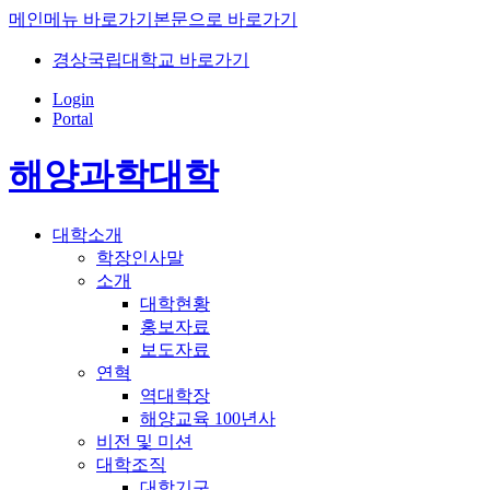
메인메뉴 바로가기
본문으로 바로가기
경상국립대학교 바로가기
Login
Portal
해양과학대학
대학소개
학장인사말
소개
대학현황
홍보자료
보도자료
연혁
역대학장
해양교육 100년사
비전 및 미션
대학조직
대학기구