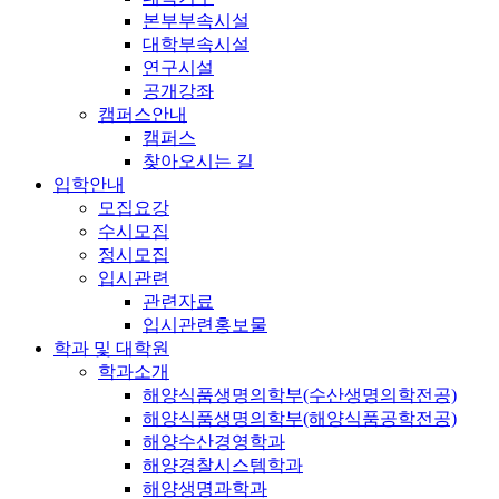
본부부속시설
대학부속시설
연구시설
공개강좌
캠퍼스안내
캠퍼스
찾아오시는 길
입학안내
모집요강
수시모집
정시모집
입시관련
관련자료
입시관련홍보물
학과 및 대학원
학과소개
해양식품생명의학부(수산생명의학전공)
해양식품생명의학부(해양식품공학전공)
해양수산경영학과
해양경찰시스템학과
해양생명과학과