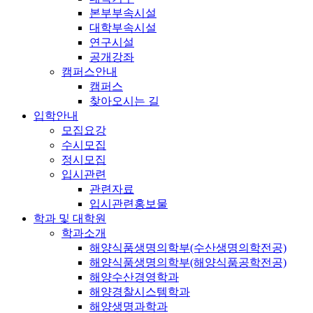
본부부속시설
대학부속시설
연구시설
공개강좌
캠퍼스안내
캠퍼스
찾아오시는 길
입학안내
모집요강
수시모집
정시모집
입시관련
관련자료
입시관련홍보물
학과 및 대학원
학과소개
해양식품생명의학부(수산생명의학전공)
해양식품생명의학부(해양식품공학전공)
해양수산경영학과
해양경찰시스템학과
해양생명과학과