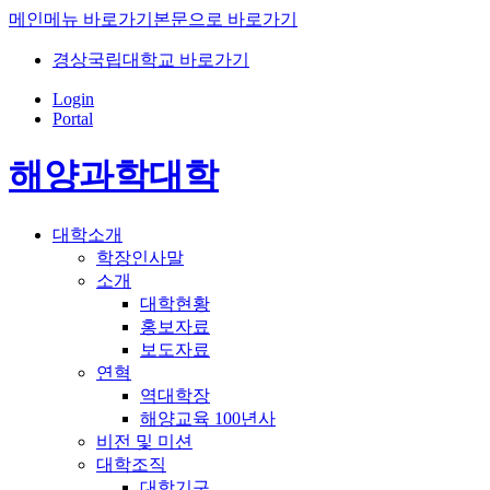
메인메뉴 바로가기
본문으로 바로가기
경상국립대학교 바로가기
Login
Portal
해양과학대학
대학소개
학장인사말
소개
대학현황
홍보자료
보도자료
연혁
역대학장
해양교육 100년사
비전 및 미션
대학조직
대학기구