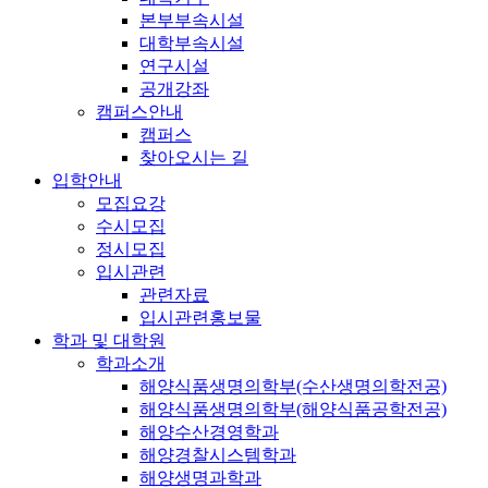
본부부속시설
대학부속시설
연구시설
공개강좌
캠퍼스안내
캠퍼스
찾아오시는 길
입학안내
모집요강
수시모집
정시모집
입시관련
관련자료
입시관련홍보물
학과 및 대학원
학과소개
해양식품생명의학부(수산생명의학전공)
해양식품생명의학부(해양식품공학전공)
해양수산경영학과
해양경찰시스템학과
해양생명과학과