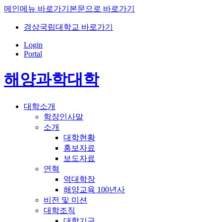
메인메뉴 바로가기
본문으로 바로가기
경상국립대학교 바로가기
Login
Portal
해양과학대학
대학소개
학장인사말
소개
대학현황
홍보자료
보도자료
연혁
역대학장
해양교육 100년사
비전 및 미션
대학조직
대학기구