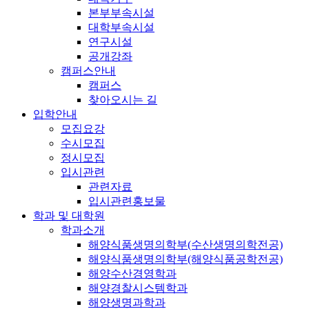
본부부속시설
대학부속시설
연구시설
공개강좌
캠퍼스안내
캠퍼스
찾아오시는 길
입학안내
모집요강
수시모집
정시모집
입시관련
관련자료
입시관련홍보물
학과 및 대학원
학과소개
해양식품생명의학부(수산생명의학전공)
해양식품생명의학부(해양식품공학전공)
해양수산경영학과
해양경찰시스템학과
해양생명과학과