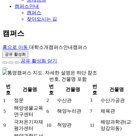
캠퍼스안내
캠퍼스
찾아오시는 길
캠퍼스
홈으로 이동
대학소개
캠퍼스안내
캠퍼스
공유 활성화
공유 활성화 닫기
번호, 건물명 포함
번
번
번
건물명
건물명
건물명
호
호
호
1
정문
2
수산관
3
수산가공관
해양생물교육
해양누리관
체육관
5
6
7
연구센터
극저온기자재
해양과학관(교
척양관
9
10
11
평가센터
양강의동)
해양과학도서