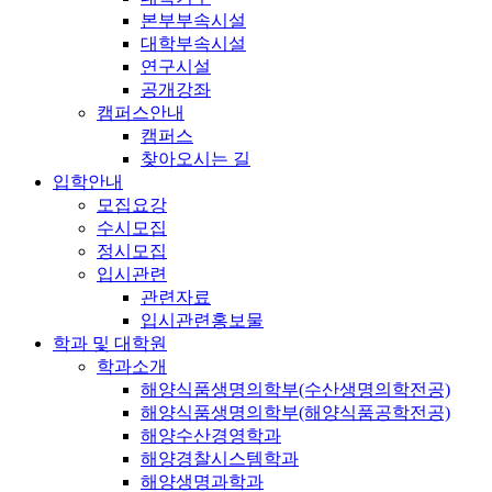
본부부속시설
대학부속시설
연구시설
공개강좌
캠퍼스안내
캠퍼스
찾아오시는 길
입학안내
모집요강
수시모집
정시모집
입시관련
관련자료
입시관련홍보물
학과 및 대학원
학과소개
해양식품생명의학부(수산생명의학전공)
해양식품생명의학부(해양식품공학전공)
해양수산경영학과
해양경찰시스템학과
해양생명과학과