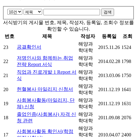
검색
서식받기의 게시물 번호, 제목, 작성자, 등록일, 조회수 정보를
확인할 수 있습니다.
번호
제목
작성자
등록일
조회
해양과
공결확인서
23
2015.11.26
1524
학대학
저명인사와 함께하는 취업
해양과
22
2014.02.28
1798
전략 Report 서식
학대학
직업과 진로개발 1 Report 서
해양과
21
2013.03.06
1750
식
학대학
해양과
헌혈봉사 마일리지 신청서
20
2011.12.19
1641
학대학
사회봉사활동(마일리지, 단
해양과
19
2011.12.19
1631
체) 신청
학대학
졸업인증(사회봉사) 자격 신
해양과
18
2011.09.08
2076
청 관련
학대학
해양과
사회봉사활동 확인서(학점
17
학대학
2010.04.07
2400