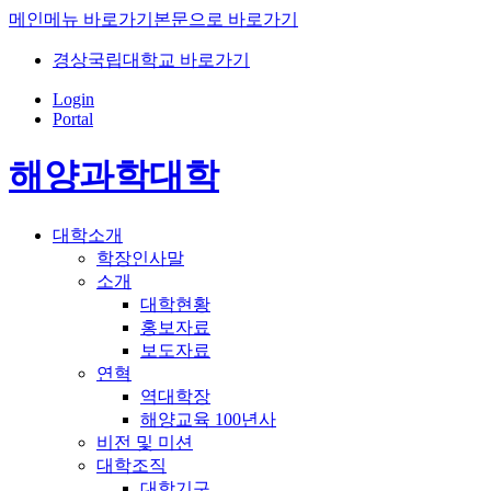
메인메뉴 바로가기
본문으로 바로가기
경상국립대학교 바로가기
Login
Portal
해양과학대학
대학소개
학장인사말
소개
대학현황
홍보자료
보도자료
연혁
역대학장
해양교육 100년사
비전 및 미션
대학조직
대학기구