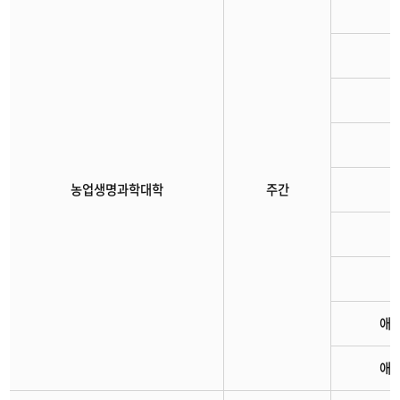
농업생명과학대학
주간
애
애