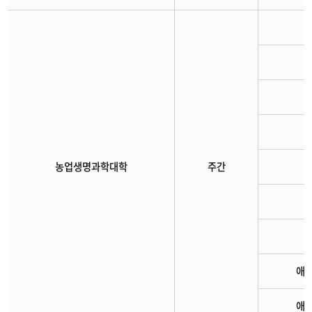
농업생명과학대학
주간
애
애