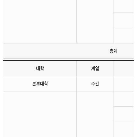
총계
대학
계열
지난경쟁률
본부대학
주간