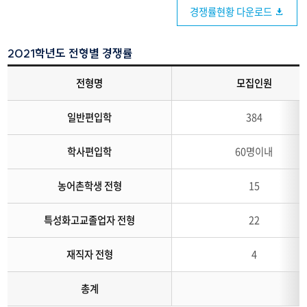
경쟁률현황 다운로드
2021학년도 전형별 경쟁률
2021학년도
전형명
모집인원
일반편입학
경쟁률
일반편입학
384
학사편입학
60명이내
농어촌학생 전형
15
특성화고교졸업자 전형
22
재직자 전형
4
총계