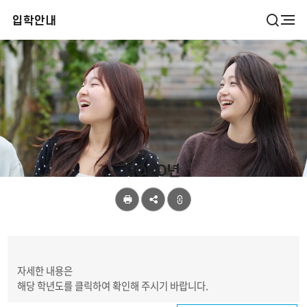
검
입학안내
전
색
체
열
메
기
뉴
편입학모집
2020년
공
유
자세한 내용은
해당 학년도를 클릭하여 확인해 주시기 바랍니다.