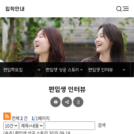
검
입학안내
전
색
체
열
메
기
뉴
편입학모집
닫힘
닫힘
닫힘
편입학모집
편입생 성공 스토리
편입생 인터뷰
편입생 인터뷰
공
유
전체
2
건
1
/1페이지
검색
[숏츠] 편입생 성공 스토리
2025.09.18