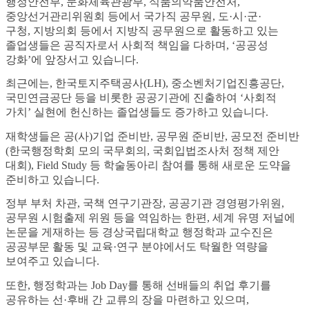
행정안전부, 문화체육관광부, 식품의약품안전처,
중앙선거관리위원회 등에서 국가직 공무원, 도·시·군·
구청, 지방의회 등에서
지방직 공무원으로 활동하고 있는
졸업생들은 공직자로서 사회적 책임을 다하며, ‘공공성
강화’에 앞장서고 있습니다.
최근에는, 한국토지주택공사(LH), 중소벤처기업진흥공단,
국민연금공단 등을 비롯한 공공기관에 진출하여
‘사회적
가치’ 실현에 헌신하는 졸업생들도 증가하고 있습니다.
재학생들은 공(사)기업 준비반, 공무원 준비반, 공모전 준비반
(한국행정학회 모의 국무회의, 국회입법조사처 정책 제안
대회),
Field Study 등 학술동아리 참여를 통해 새로운 도약을
준비하고 있습니다.
정부 부처 차관, 국책 연구기관장, 공공기관 경영평가위원,
공무원 시험출제 위원 등을 역임하는 한편,
세계 유명 저널에
논문을 게재하는 등 경상국립대학교 행정학과 교수진은
공공부문 활동 및 교육·연구 분야에서도
탁월한 역량을
보여주고 있습니다.
또한, 행정학과는 Job Day를 통해 선배들의 취업 후기를
공유하는 선·후배 간 교류의 장을 마련하고 있으며,