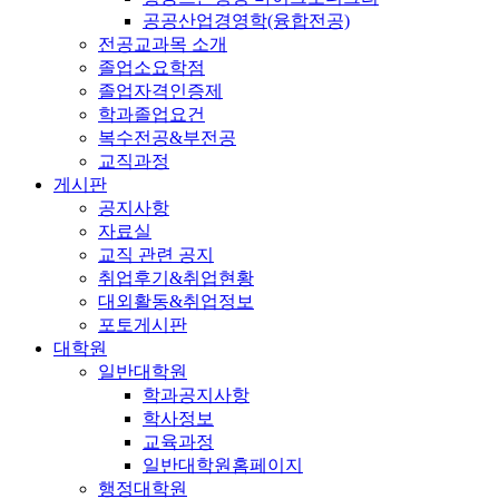
공공산업경영학(융합전공)
전공교과목 소개
졸업소요학점
졸업자격인증제
학과졸업요건
복수전공&부전공
교직과정
게시판
공지사항
자료실
교직 관련 공지
취업후기&취업현황
대외활동&취업정보
포토게시판
대학원
일반대학원
학과공지사항
학사정보
교육과정
일반대학원홈페이지
행정대학원