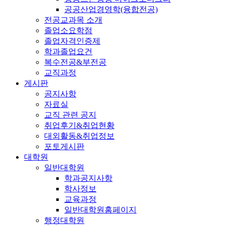
공공산업경영학(융합전공)
전공교과목 소개
졸업소요학점
졸업자격인증제
학과졸업요건
복수전공&부전공
교직과정
게시판
공지사항
자료실
교직 관련 공지
취업후기&취업현황
대외활동&취업정보
포토게시판
대학원
일반대학원
학과공지사항
학사정보
교육과정
일반대학원홈페이지
행정대학원