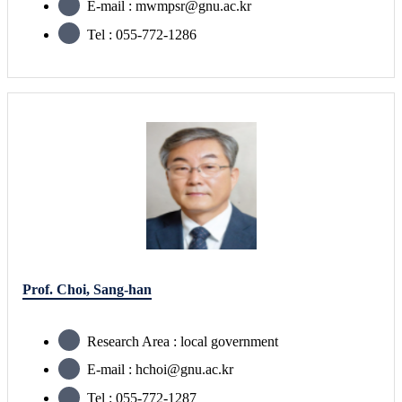
E-mail : mwmpsr@gnu.ac.kr
Tel : 055-772-1286
Prof. Choi, Sang-han
Research Area : local government
E-mail : hchoi@gnu.ac.kr
Tel : 055-772-1287