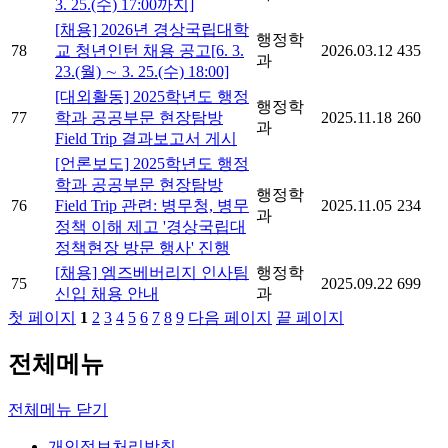
3. 25.(수) 17:00까지]
[채용] 2026년 경상국립대학
행정학
78
교 청년인턴 채용 공고[6. 3.
2026.03.12
435
과
23.(월) ∼ 3. 25.(수) 18:00]
[대외활동] 2025학년도 행정
행정학
77
학과 공공부문 현장탐방
2025.11.18
260
과
Field Trip 결과보고서 게시
[언론보도] 2025학년도 행정
학과 공공부문 현장탐방
행정학
76
Field Trip 관련: 병무청, 병무
2025.11.05
234
과
정책 이해 제고 '경상국립대
정책현장 방문 행사' 진행
[채용] 엠즈베버리지 인사팀
행정학
75
2025.09.22
699
신입 채용 안내
과
첫 페이지
1
2
3
4
5
6
7
8
9
다음 페이지
끝 페이지
전체메뉴
전체메뉴 닫기
개인정보처리방침