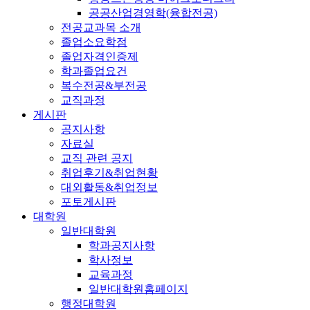
공공산업경영학(융합전공)
전공교과목 소개
졸업소요학점
졸업자격인증제
학과졸업요건
복수전공&부전공
교직과정
게시판
공지사항
자료실
교직 관련 공지
취업후기&취업현황
대외활동&취업정보
포토게시판
대학원
일반대학원
학과공지사항
학사정보
교육과정
일반대학원홈페이지
행정대학원