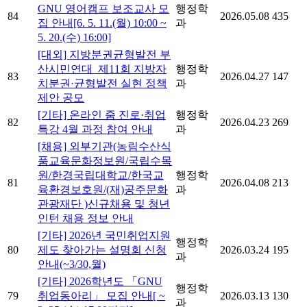
GNU 영어캠프 보조교사 모
행정학
84
2026.05.08
435
집 안내[6. 5. 11.(월) 10:00 ~
과
5. 20.(수) 16:00]
[대외] 지방분권균형발전 부
산시민연대_제11회 지방자
행정학
83
2026.04.27
147
치분권·균형발전 실현 정책
과
제안 공모
[기타] 온라인 줌 진로·취업
행정학
82
2026.04.23
269
특강 4월 과정 참여 안내
과
[채용] 외부기관(농림수산식
품교육문화정보원/국립수목
원/한경국립대학교/한국교
행정학
81
2026.04.08
213
육환경보호원/(재)공주문화
과
관광재단 )신규채용 및 청년
인턴 채용 정보 안내
[기타] 2026년 국민취업지원
행정학
80
제도 찾아가는 설명회 신청
2026.03.24
195
과
안내(~3/30,월)
[기타] 2026학년도 「GNU
행정학
79
취업동아리」 모집 안내[ ~
2026.03.13
130
과