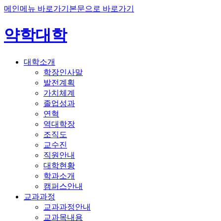
메인메뉴 바로가기
본문으로 바로가기
약학대학
대학소개
학장인사말
발전계획
가치체계
졸업성과
연혁
역대학장
조직도
교수진
직원안내
대학현황
학과소개
캠퍼스안내
교과과정
교과과정안내
교과목내용