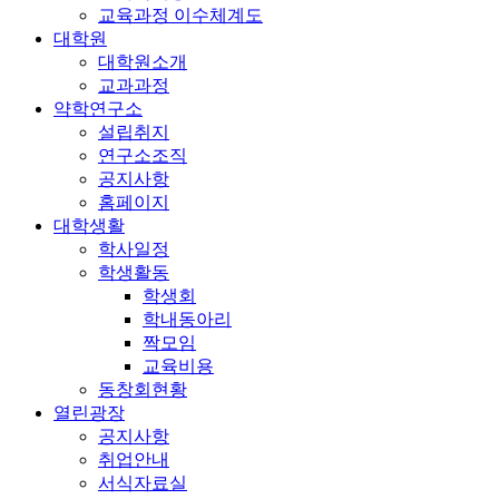
교육과정 이수체계도
대학원
대학원소개
교과과정
약학연구소
설립취지
연구소조직
공지사항
홈페이지
대학생활
학사일정
학생활동
학생회
학내동아리
짝모임
교육비용
동창회현황
열린광장
공지사항
취업안내
서식자료실