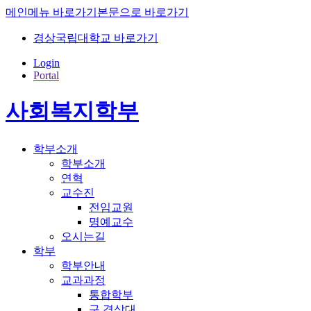
메인메뉴 바로가기
본문으로 바로가기
경상국립대학교 바로가기
Login
Portal
사회복지학부
학부소개
학부소개
연혁
교수진
전임교원
명예교수
오시는길
학부
학부안내
교과과정
통합학부
구.경상대