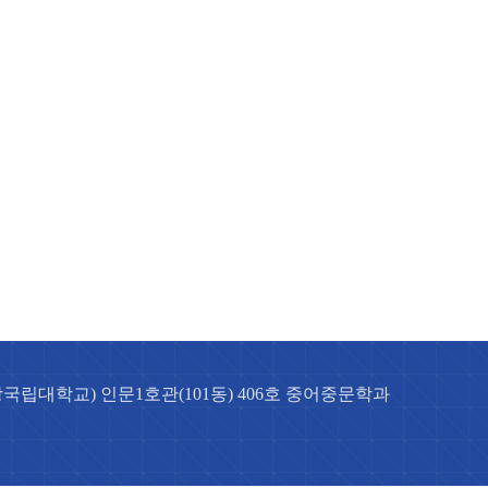
(경상국립대학교) 인문1호관(101동) 406호 중어중문학과