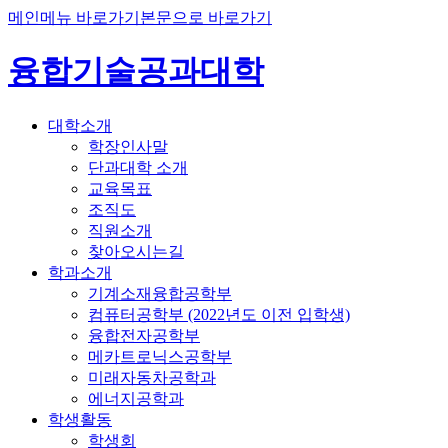
메인메뉴 바로가기
본문으로 바로가기
융합기술공과대학
대학소개
학장인사말
단과대학 소개
교육목표
조직도
직원소개
찾아오시는길
학과소개
기계소재융합공학부
컴퓨터공학부 (2022년도 이전 입학생)
융합전자공학부
메카트로닉스공학부
미래자동차공학과
에너지공학과
학생활동
학생회