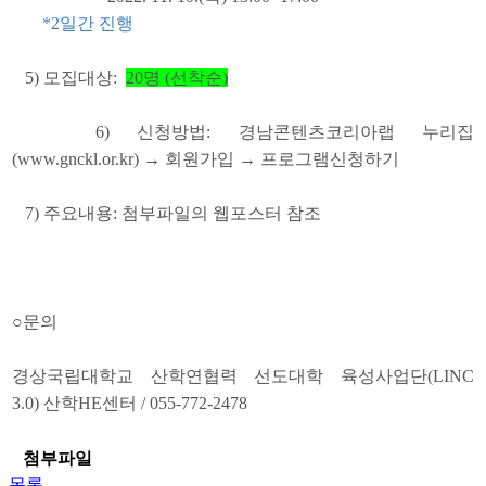
*2일간 진행
5
) 모집대상:
20명 (선착순)
6
)
신청방법
:
경남콘텐츠코리아랩 누리집
(www.gnckl.or.kr)
→
회원가입
→
프로그램신청하기
7
)
주요내용
:
첨부파일의 웹포스터 참조
○
문의
경상국립대학교 산학연협력 선도대학 육성사업단
(LINC
3.0)
산학
HE
센터
/ 055-772-2478
첨부파일
목록