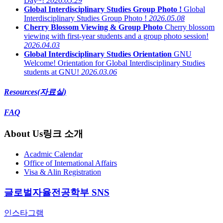
Day~!
2026.05.29
Global Interdisciplinary Studies Group Photo !
Global
Interdisciplinary Studies Group Photo !
2026.05.08
Cherry Blossom Viewing & Group Photo
Cherry blossom
viewing with first-year students and a group photo session!
2026.04.03
Global Interdisciplinary Studies Orientation
GNU
Welcome! Orientation for Global Interdisciplinary Studies
students at GNU!
2026.03.06
Resources(자료실)
FAQ
About Us
링크 소개
Acadmic Calendar
Office of International Affairs
Visa & Alin Registration
글로벌자율전공학부 SNS
인스타그램