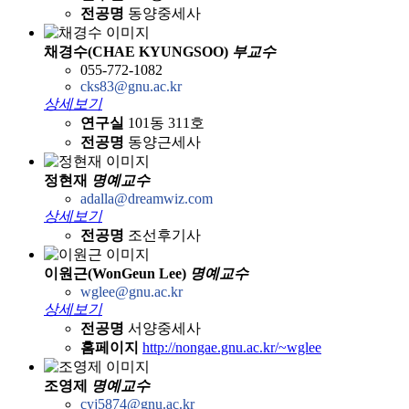
전공명
동양중세사
채경수(CHAE KYUNGSOO)
부교수
055-772-1082
cks83@gnu.ac.kr
상세보기
연구실
101동 311호
전공명
동양근세사
정현재
명예교수
adalla@dreamwiz.com
상세보기
전공명
조선후기사
이원근(WonGeun Lee)
명예교수
wglee@gnu.ac.kr
상세보기
전공명
서양중세사
홈페이지
http://nongae.gnu.ac.kr/~wglee
조영제
명예교수
cyj5874@gnu.ac.kr