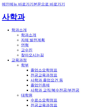
메인메뉴 바로가기
본문으로 바로가기
사학과
학과소개
학과소개
자체 발전계획
연혁
교수진
찾아오시는길
교육과정
학부
졸업소요학점표
전공교육과정표
사학과 졸업요건 등
졸업인증제
사학과 교직/복수전공/부전공
대학원
수료소요학점표
전공교육과정표