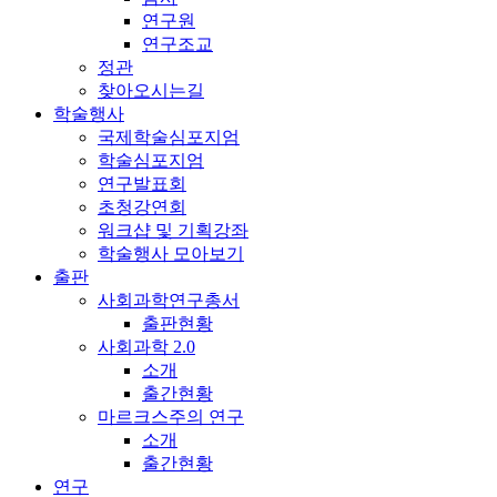
연구원
연구조교
정관
찾아오시는길
학술행사
국제학술심포지엄
학술심포지엄
연구발표회
초청강연회
워크샵 및 기획강좌
학술행사 모아보기
출판
사회과학연구총서
출판현황
사회과학 2.0
소개
출간현황
마르크스주의 연구
소개
출간현황
연구