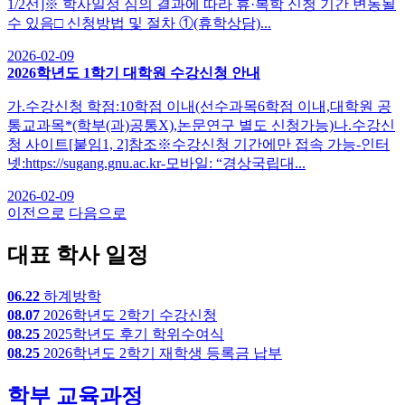
1/2선]※ 학사일정 심의 결과에 따라 휴·복학 신청 기간 변동될
수 있음□ 신청방법 및 절차 ①(휴학상담)...
2026-02-09
2026학년도 1학기 대학원 수강신청 안내
가.수강신청 학점:10학점 이내(선수과목6학점 이내,대학원 공
통교과목*(학부(과)공통X),논문연구 별도 신청가능)나.수강신
청 사이트[붙임1, 2]참조※수강신청 기간에만 접속 가능-인터
넷:https://sugang.gnu.ac.kr-모바일: “경상국립대...
2026-02-09
이전으로
다음으로
대표 학사 일정
06.22
하계방학
08.07
2026학년도 2학기 수강신청
08.25
2025학년도 후기 학위수여식
08.25
2026학년도 2학기 재학생 등록금 납부
학부 교육과정