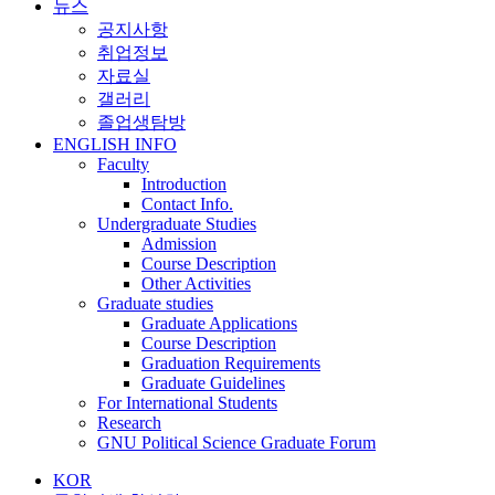
뉴스
공지사항
취업정보
자료실
갤러리
졸업생탐방
ENGLISH INFO
Faculty
Introduction
Contact Info.
Undergraduate Studies
Admission
Course Description
Other Activities
Graduate studies
Graduate Applications
Course Description
Graduation Requirements
Graduate Guidelines
For International Students
Research
GNU Political Science Graduate Forum
KOR