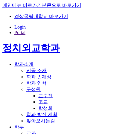
메인메뉴 바로가기
본문으로 바로가기
경상국립대학교 바로가기
Login
Portal
정치외교학과
학과소개
전공 소개
학과 인재상
학과 연혁
구성원
교수진
조교
학생회
학과 발전 계획
찾아오시는길
학부
교과