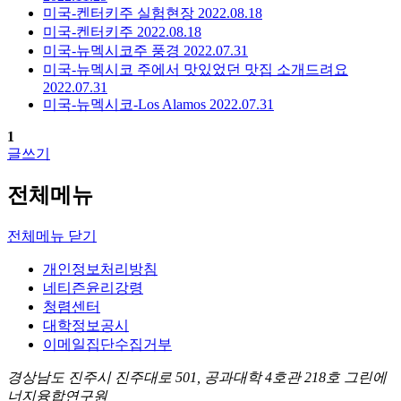
미국-켄터키주 실험현장
2022.08.18
미국-켄터키주
2022.08.18
미국-뉴멕시코주 풍경
2022.07.31
미국-뉴멕시코 주에서 맛있었던 맛집 소개드려요
2022.07.31
미국-뉴멕시코-Los Alamos
2022.07.31
1
글쓰기
전체메뉴
전체메뉴 닫기
개인정보처리방침
네티즌윤리강령
청렴센터
대학정보공시
이메일집단수집거부
경상남도 진주시 진주대로 501, 공과대학 4호관 218호 그린에
너지융합연구원