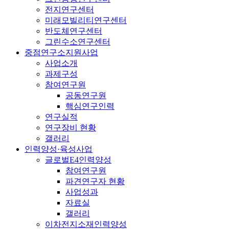
전지연구센터
미래모빌리티연구센터
반도체연구센터
그린수소연구센터
중점연구소지원사업
사업소개
과제구성
참여연구원
공동연구원
핵심연구인력
연구실적
연구장비 현황
갤러리
인력양성·육성사업
글로벌E4인력양성
참여연구원
파견연구자 현황
사업성과
자료실
갤러리
이차전지소재인력양성