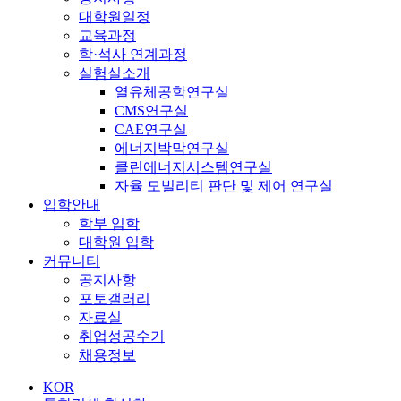
대학원일정
교육과정
학·석사 연계과정
실험실소개
열유체공학연구실
CMS연구실
CAE연구실
에너지박막연구실
클린에너지시스템연구실
자율 모빌리티 판단 및 제어 연구실
입학안내
학부 입학
대학원 입학
커뮤니티
공지사항
포토갤러리
자료실
취업성공수기
채용정보
KOR