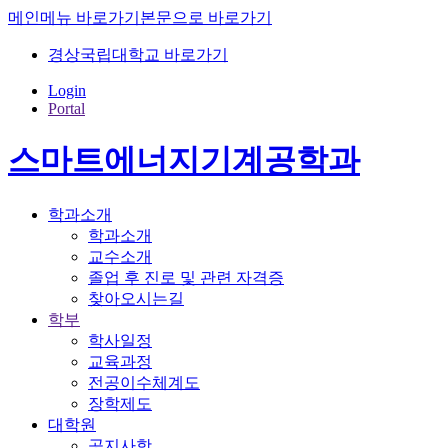
메인메뉴 바로가기
본문으로 바로가기
경상국립대학교 바로가기
Login
Portal
스마트에너지기계공학과
학과소개
학과소개
교수소개
졸업 후 진로 및 관련 자격증
찾아오시는길
학부
학사일정
교육과정
전공이수체계도
장학제도
대학원
공지사항