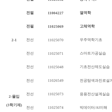
전필
열역학
11004227
전필
고체역학
11025069
전선
우주역학기초
2-1
11025070
전선
스마트가공실습
11025071
전선
기초전산제도실습
11025048
전선
11026549
전공탐색과진로설
전선
응용전산설계실습
11025073
2-몰입
(3학기제)
전선
빅데이터/AI이해
11025074