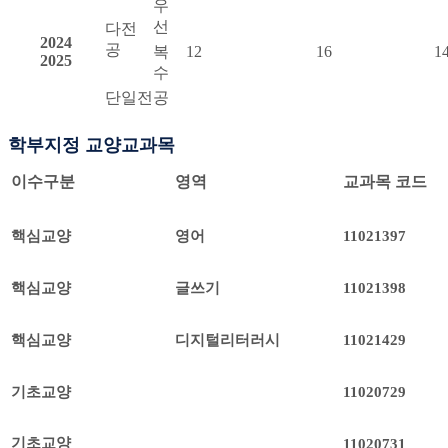
우
선
다전
2024
공
복
12
16
1
2025
수
단일전공
학부지정 교양교과목
이수구분
영역
교과목 코드
핵심교양
영어
11021397
핵심교양
글쓰기
11021398
핵심교양
디지털리터러시
11021429
기초교양
11020729
기초교양
11020731