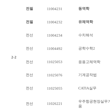
전필
동역학
11004231
전필
유체역학
11004232
전선
수치해석
11004234
전선
공학수학2
11004492
2-2
전선
응용고체역학
11025053
전선
기계공작법
11025076
전선
CATIA실무
11025055
우주항공현장실무
전선
11
026221
움