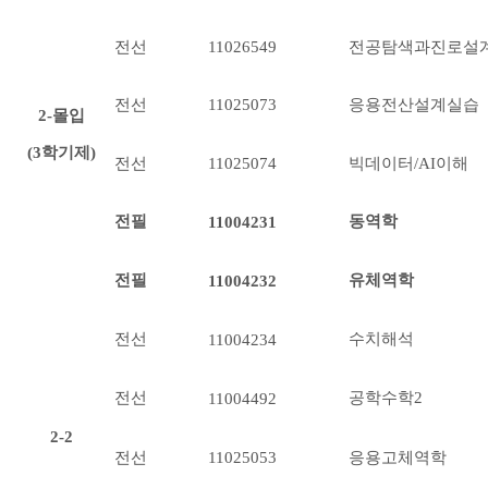
전선
11026549
전공탐색과진로설
전선
응용전산설계실습
11025073
2-몰입
(3학기제)
전선
빅데이터/AI이해
11025074
전필
동역학
11004231
전필
유체역학
11004232
전선
수치해석
11004234
전선
공학수학2
11004492
2-2
전선
응용고체역학
11025053