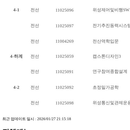
4-1
전선
위성제어및비행SW
11025096
전선
전기추진동력시스
11025097
전선
11004269
전산역학입문
4-하계
전선
11025059
캡스톤디자인3
전선
연구참여종합설계
11025091
4-2
전
선
초정밀가공학
11025092
전선
위성통신및관제운
11025098
최근 업데이트 일시 : 2026/01/27 21:15:18