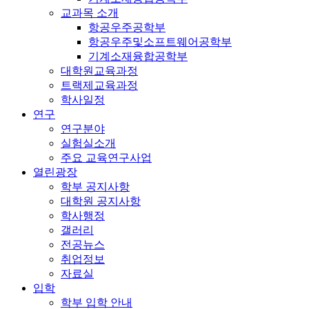
교과목 소개
항공우주공학부
항공우주및소프트웨어공학부
기계소재융합공학부
대학원교육과정
트랙제교육과정
학사일정
연구
연구분야
실험실소개
주요 교육연구사업
열린광장
학부 공지사항
대학원 공지사항
학사행정
갤러리
전공뉴스
취업정보
자료실
입학
학부 입학 안내