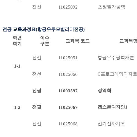
전선
초정밀가공학
11025092
전공 교육과정표(항공우주모빌리티전공)
학년
이수
교과목 코드
교과목
학기
구분
전선
항공우주공학개론
11025051
1-1
전선
C프로그래밍과자
11025066
전필
정역학
11003597
전필
캡스톤디자인1
1-2
11025067
전선
전기전자기초
11025068