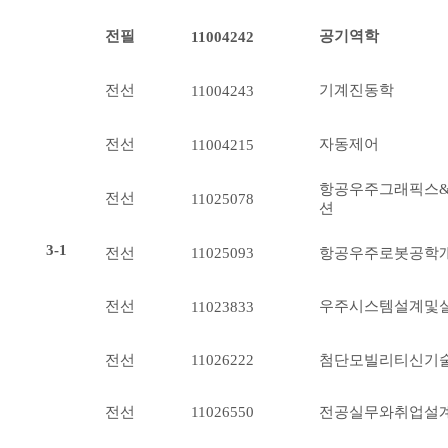
전필
공기역학
11004242
전선
기계진동학
11004243
전선
자동제어
11004215
항공우주그래픽스
전선
11025078
션
3-1
전선
항공우주로봇공학
11025093
전선
우주시스템설계및
11023833
전선
11026222
첨단모빌리티신기
전선
11026550
전공실무와취업설