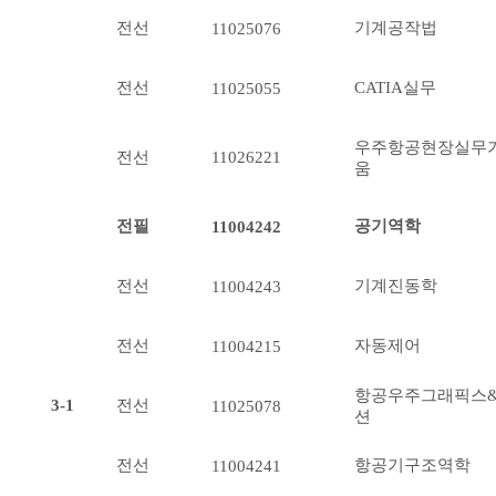
전선
기계공작법
11025076
전선
CATIA실무
11025055
우주항공현장실무
전선
11026221
움
전필
공기역학
11004242
전선
기계진동학
11004243
전선
자동제어
11004215
항공우주그래픽스
3-1
전선
11025078
션
전선
항공기구조역학
11004241