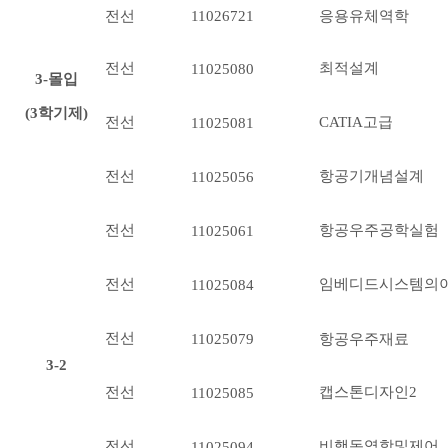
전선
11026721
응용유체역학
전선
최적설계
11025080
3-몰입
(3학기제)
전선
CATIA고급
11025081
전선
항공기개념설계
11025056
전선
항공우주공학실험
11025061
전선
임베디드시스템의
11025084
전선
11025079
항공우주재료
3-2
전선
캡스톤디자인2
11025085
전선
비행동역학및제어
11025094