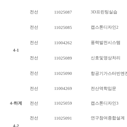
전선
3D프린팅실습
11025087
전선
캡스톤디자인2
11025085
전선
풍력발전시스템
11004262
4-1
전선
신호및영상처리
11025089
전선
항공기가스터빈엔
11025090
전선
11004269
전산역학입문
4-하계
전
선
1102
5059
캡스톤디자인3
전선
연구참여종합설계
11025091
4-2