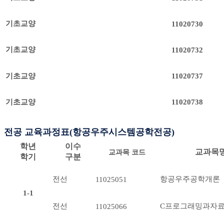
기초교양
11020730
기초교양
11020732
기초교양
11020737
기초교양
11020738
전공 교육과정표(항공우주시스템공학전공)
학년
이수
교과목
교과목 코드
학기
구분
전선
항공우주공학개론
11025051
1-1
전선
C프로그래밍과자
11025066