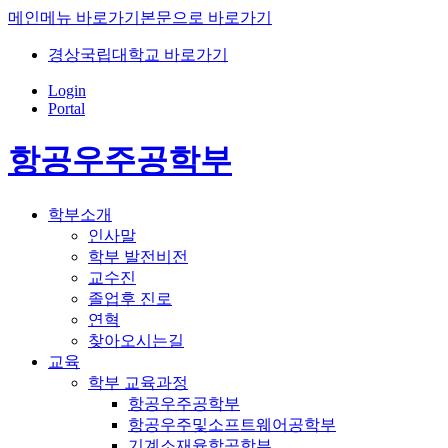
메인메뉴 바로가기
본문으로 바로가기
경상국립대학교 바로가기
Login
Portal
항공우주공학부
학부소개
인사말
학부 발전비전
교수진
졸업후 진로
연혁
찾아오시는길
교육
학부 교육과정
항공우주공학부
항공우주및소프트웨어공학부
기계소재융합공학부