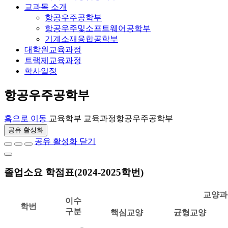
교과목 소개
항공우주공학부
항공우주및소프트웨어공학부
기계소재융합공학부
대학원교육과정
트랙제교육과정
학사일정
항공우주공학부
홈으로 이동
교육
학부 교육과정
항공우주공학부
공유 활성화
공유 활성화 닫기
졸업소요 학점표(2024-2025학번)
교양과
이수
학번
구분
핵심교양
균형교양