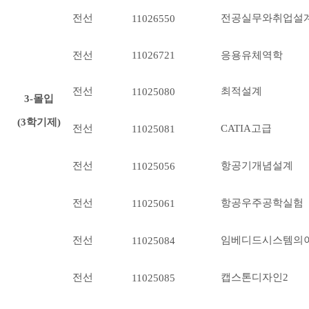
전선
전공실무와취업설
11026550
전선
11026721
응용유체역학
전선
최적설계
11025080
3-몰입
(3학기제)
전선
CATIA고급
11025081
전선
항공기개념설계
11025056
전선
항공우주공학실험
11025061
전선
임베디드시스템의
11025084
전선
캡스톤디자인2
11025085