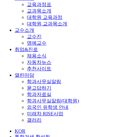
교육과정표
교과목소개
대학원 교육과정
대학원 교과목소개
교수소개
교수진
명예교수
취업&진로
채용소식
자동차뉴스
추천사이트
열린마당
학과사무실알림
묻고답하기
학과자료실
학과사무실알림(대학원)
외국인 유학생 안내
미래차 RISE사업
갤러리
KOR
통합검색 활성화