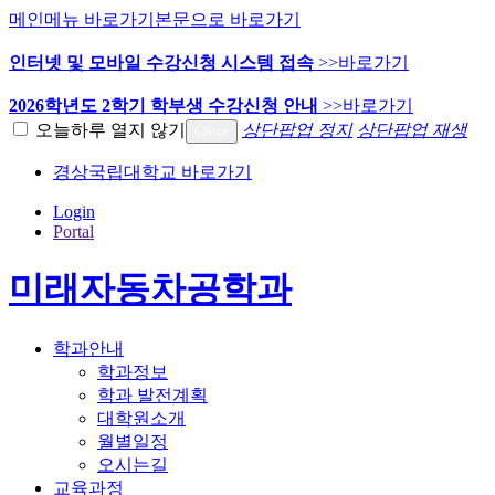
메인메뉴 바로가기
본문으로 바로가기
인터넷 및 모바일 수강신청 시스템 접속
>>바로가기
2026학년도 2학기 학부생 수강신청 안내
>>바로가기
오늘하루 열지 않기
상단팝업 정지
상단팝업 재생
Close
경상국립대학교 바로가기
Login
Portal
미래자동차공학과
학과안내
학과정보
학과 발전계획
대학원소개
월별일정
오시는길
교육과정