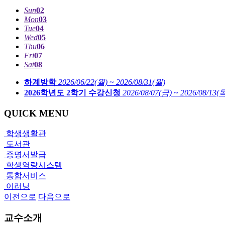
Sun
02
Mon
03
Tue
04
Wed
05
Thu
06
Fri
07
Sat
08
하계방학
2026/06/22(월) ~ 2026/08/31(월)
2026학년도 2학기 수강신청
2026/08/07(금) ~ 2026/08/13(
QUICK MENU
학생생활관
도서관
증명서발급
학생역량시스템
통합서비스
이러닝
이전으로
다음으로
교수소개